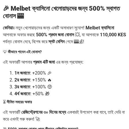
🎉
Melbet ক্যাসিনো খেলোয়াড়দের জন্য 500% স্বাগত
বোনাস
🎰
কেনিয়া
র নতুন খেলোয়াড়দের জন্য একটি অসাধারণ সুযোগ!
Melbet ক্যাসিনো
আপনাকে অফার করছে
500% প্রথম জমা বোনাস
💥, যা আপনাকে
110,000 KES
পর্যন্ত বোনাস দেবে, বিশেষ করে
স্লট মেশিন
গেমে 🎰💰!
💡
কীভাবে পাবেন এই বোনাস?
এই অফারটি আপনার
প্রথম 4টি জমা
এর জন্য প্রযোজ্য:
1ম জমাতে
: +200% 🎉
2য় জমাতে
: +150% 🔥
3য় জমাতে
: +100% 🤑
4র্থ জমাতে
: +50% 🎁
⏳
সীমিত সময়ের অফার
এই অফারটি
রেজিস্ট্রেশনের ৩০ দিনের মধ্যে
একবারই উপভোগ করা যাবে, তাই দেরি না
করে এখনই শুরু করুন! 🚀