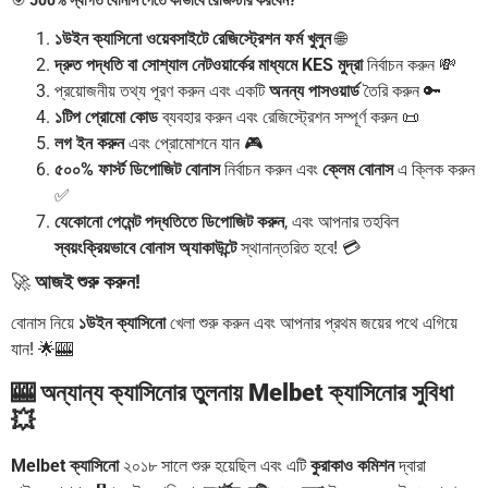
🎯
500% স্বাগত বোনাস পেতে কীভাবে রেজিস্টার করবেন?
১উইন ক্যাসিনো ওয়েবসাইটে রেজিস্ট্রেশন ফর্ম খুলুন
🌐
দ্রুত পদ্ধতি বা সোশ্যাল নেটওয়ার্কের মাধ্যমে KES মুদ্রা
নির্বাচন করুন 💸
প্রয়োজনীয় তথ্য পূরণ করুন এবং একটি
অনন্য পাসওয়ার্ড
তৈরি করুন 🔑
১টিপ প্রোমো কোড
ব্যবহার করুন এবং রেজিস্ট্রেশন সম্পূর্ণ করুন 📜
লগ ইন করুন
এবং প্রোমোশনে যান 🎮
৫০০% ফার্স্ট ডিপোজিট বোনাস
নির্বাচন করুন এবং
ক্লেম বোনাস
এ ক্লিক করুন
✅
যেকোনো পেমেন্ট পদ্ধতিতে ডিপোজিট করুন
, এবং আপনার তহবিল
স্বয়ংক্রিয়ভাবে বোনাস অ্যাকাউন্টে
স্থানান্তরিত হবে! 💳
🚀
আজই শুরু করুন!
বোনাস নিয়ে
১উইন ক্যাসিনো
খেলা শুরু করুন এবং আপনার প্রথম জয়ের পথে এগিয়ে
যান! 🌟🎰
🎰
অন্যান্য ক্যাসিনোর তুলনায় Melbet ক্যাসিনোর সুবিধা
💥
Melbet ক্যাসিনো
২০১৮ সালে শুরু হয়েছিল এবং এটি
কুরাকাও কমিশন
দ্বারা