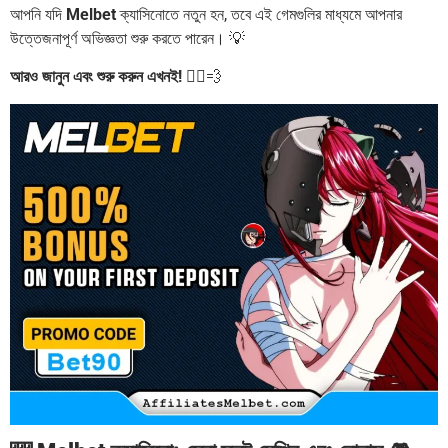
আপনি যদি
Melbet
ক্যাসিনোতে নতুন হন, তবে এই গেমগুলির মাধ্যমে আপনার
উত্তেজনাপূর্ণ অভিজ্ঞতা শুরু করতে পারেন। 💡
আরও জানুন এবং শুরু করুন এখনই!
🏃‍♂️💨