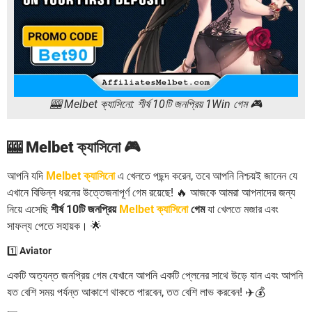
🎰 Melbet ক্যাসিনো: শীর্ষ 10টি জনপ্রিয় 1Win গেম 🎮
🎰
Melbet ক্যাসিনো
🎮
আপনি যদি
Melbet ক্যাসিনো
এ খেলতে পছন্দ করেন, তবে আপনি নিশ্চয়ই জানেন যে
এখানে বিভিন্ন ধরনের উত্তেজনাপূর্ণ গেম রয়েছে! 🔥 আজকে আমরা আপনাদের জন্য
নিয়ে এসেছি
শীর্ষ 10টি জনপ্রিয়
Melbet ক্যাসিনো
গেম
যা খেলতে মজার এবং
সাফল্য পেতে সহায়ক। 🌟
1️⃣
Aviator
একটি অত্যন্ত জনপ্রিয় গেম যেখানে আপনি একটি প্লেনের সাথে উড়ে যান এবং আপনি
যত বেশি সময় পর্যন্ত আকাশে থাকতে পারবেন, তত বেশি লাভ করবেন! ✈️💰