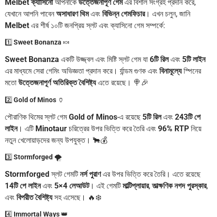
Melbet ক্যাসিনো
আপনাকে
উত্তেজনাপূর্ণ গেম
এর বিশাল সংগ্রহ প্রদান করে,
যেখানে আপনি পাবেন
অসাধারণ থিম
এবং
বিভিন্ন গেমফিচার
। এখন চলুন, জানি
Melbet
এর শীর্ষ ১০টি জনপ্রিয় স্লট এবং ক্যাসিনো গেম সম্পর্কে:
1️⃣
Sweet Bonanza
🍬
Sweet Bonanza
একটি উজ্জ্বল এবং মিষ্টি স্লট গেম যা
6টি রিল
এবং
5টি লাইন
এর মাধ্যমে সেরা গেমিং অভিজ্ঞতা প্রদান করে। র্যান্ডম গুণক এবং
বিনামূল্যে
স্পিনের
মতো
উত্তেজনাপূর্ণ অতিরিক্ত বৈশিষ্ট্য
এতে রয়েছে। 🍭🎉
2️⃣
Gold of Minos
🏺
পৌরাণিক থিমের স্লট গেম
Gold of Minos
-এ রয়েছে
5টি রিল
এবং
243টি পে
লাইন
। এটি
Minotaur
চরিত্রের উপর ভিত্তি করে তৈরি এবং
96% RTP
নিয়ে
নতুন খেলোয়াড়দের জন্য উপযুক্ত। 🐂💰
3️⃣
Stormforged
🌪️
Stormforged
স্লট গেমটি
নর্স পুরাণ
এর উপর ভিত্তি করে তৈরি। এতে রয়েছে
14টি পে লাইন
এবং
5×4 লেআউট
। এই গেমটি
মাল্টিপ্লায়ার
,
তাত্ক্ষণিক নগদ পুরস্কার
,
এবং
বিপরীত বৈশিষ্ট্য
সহ এসেছে। 🔥❄️
4️⃣
Immortal Ways
👑