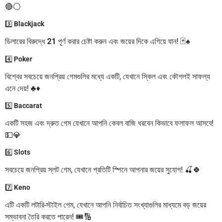
🔴⚪
3️⃣
Blackjack
ডিলারের বিরুদ্ধে
21
পূর্ণ করার চেষ্টা করুন এবং জয়ের দিকে এগিয়ে যান! 🃏♠️
4️⃣
Poker
বিশ্বের সবচেয়ে জনপ্রিয় গেমগুলির মধ্যে একটি, যেখানে স্কিল এবং কৌশলই সাফল্য
এনে দেয়! ♣️♦️
5️⃣
Baccarat
একটি সহজ এবং দ্রুত গেম যেখানে আপনি কেবল বাজি ধরবেন কিভাবে ফলাফল আসবে!
💵💎
6️⃣
Slots
সবচেয়ে জনপ্রিয় স্লট গেম, যেখানে প্রতিটি স্পিনে আপনার জয়ের সুযোগ! 🍒🍀
7️⃣
Keno
এটি একটি লটারি-স্টাইল গেম, যেখানে আপনি নির্বাচিত সংখ্যাগুলির মাধ্যমে বড় জয়ের
সম্ভাবনা তৈরি করতে পারেন! 🎟️🔢