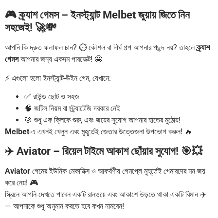
🎮 ক্র্যাশ গেমস – ইনস্ট্যান্ট Melbet জুয়ায় জিতে নিন
সহজেই! 🚀💸
আপনি কি দ্রুত ফলাফল চান? ⏱️ কৌশল বা দীর্ঘ গল্প আপনার পছন্দ নয়? তাহলে
ক্র্যাশ
গেমস
আপনার জন্য একদম পারফেক্ট! 🤩
⚡ এগুলো হলো ইনস্ট্যান্ট-উইন গেম, যেখানে:
✅ রাউন্ড ছোট ও সহজ
🧠 জটিল নিয়ম বা স্ট্র্যাটেজি দরকার নেই
🎯 শুধু এক ক্লিকে শুরু, এবং জয়ের সুযোগ আপনার হাতের মুঠোয়!
Melbet
-এ এখনই খেলুন এবং মুহূর্তেই জেতার উত্তেজনা উপভোগ করুন! 🔥
✈️ Aviator – রিয়েল টাইমে আকাশ ছোঁয়ার সুযোগ! 🎯💥
Aviator
গেমের ইউনিক মেকানিক্স ও আকর্ষণীয় গেমপ্লে মুহূর্তেই গেমারদের মন জয়
করে নেয়! 🎮
স্ক্রিনে আপনি দেখতে পাবেন একটি রানওয়ে এবং আকাশে উড়তে থাকা একটি বিমান ✈️
— আপনাকে শুধু অনুমান করতে হবে কখন নামবেন!