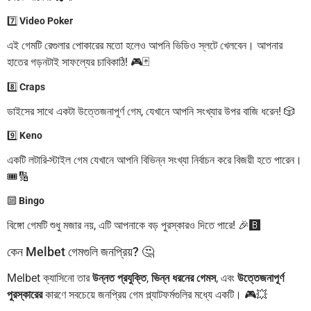
7️⃣
Video Poker
এই গেমটি রেগুলার পোকারের মতো হলেও আপনি ভিডিও স্লটে খেলবেন। আপনার
হাতের গড়নটাই সাফল্যের চাবিকাঠি! 🎮🃏
8️⃣
Craps
ডাইসের সাথে একটা উত্তেজনাপূর্ণ গেম, যেখানে আপনি সংখ্যার উপর বাজি ধরেন! 🎲
9️⃣
Keno
একটি লটারি-স্টাইল গেম যেখানে আপনি বিভিন্ন সংখ্যা নির্বাচন করে বিজয়ী হতে পারেন।
🎟️🔢
🔟
Bingo
বিঙ্গো গেমটি শুধু মজার নয়, এটি আপনাকে বড় পুরস্কারও দিতে পারে! 🎉🅱️
কেন Melbet গেমগুলি জনপ্রিয়? 🤔
Melbet ক্যাসিনো তার
উন্নত প্রযুক্তি
,
ভিন্ন ধরনের গেমস
, এবং
উত্তেজনাপূর্ণ
পুরস্কারের
কারণে সবচেয়ে জনপ্রিয় গেম প্ল্যাটফর্মগুলির মধ্যে একটি। 🎮💥