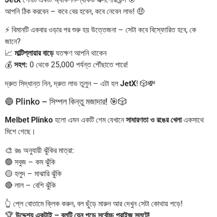
আপনি ঠিক করবেন – কবে বের হবেন, কবে নেবেন লাভ! 🤑
⚡ বিমানটি একবার ওড়ার পর শুরু হয় উত্তেজনা – সেটা কবে বিস্ফোরিত হবে, কে
জানে?
📈
মাল্টিপ্লায়ার বাড়ে
যতক্ষণ আপনি থাকেন
💰
সহগ:
0 থেকে 25,000 পর্যন্ত পৌঁছাতে পারে!
দ্রুত সিদ্ধান্ত নিন, দ্রুত লাভ তুলুন – এটা হল
JetX
! 🎲💸
🔵 Plinko – সিম্পল কিন্তু মজাদার! 🎯🎲
Melbet Plinko
হলো এমন একটি গেম যেখানে
সাধারণতা ও রঙের খেলা
একসাথে
মিশে গেছে।
🎨 রঙ অনুযায়ী ঝুঁকির মাত্রা:
🟢 সবুজ – কম ঝুঁকি
🟡 হলুদ – মাঝারি ঝুঁকি
🔴 লাল – বেশি ঝুঁকি
👆 প্লে বোতামে ক্লিক করুন, বল ছুঁড়ে মারুন আর দেখুন সেটা কোথায় পড়ে!
🏆
উদ্দেশ্য একটাই – বলটি যেন পড়ে সর্বোচ্চ প্রাইজ স্লটে!