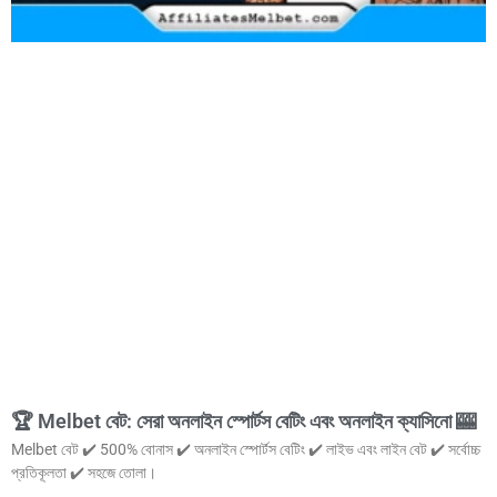
🏆 Melbet বেট: সেরা অনলাইন স্পোর্টস বেটিং এবং অনলাইন ক্যাসিনো 🎰
Melbet বেট ✔️ 500% বোনাস ✔️ অনলাইন স্পোর্টস বেটিং ✔️ লাইভ এবং লাইন বেট ✔️ সর্বোচ্চ
প্রতিকূলতা ✔️ সহজে তোলা।