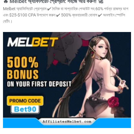
🔥 Melbet অ্যাফিলিয়েট প্রোগ্রাম: সহজে আয় করুন! 🚀
Melbet অ্যাফিলিয়েট প্রোগ্রাম ✔️ দৈনিক বা সাপ্তাহিক পেআউট সহ 60% পর্যন্ত রাজস্ব ভাগ
এবং $25-$100 CPA উপভোগ করুন ✔️ 500% ব্যবহারকারী বোনাস ✔️ অনলাইন স্পোর্টস
বেটিং।