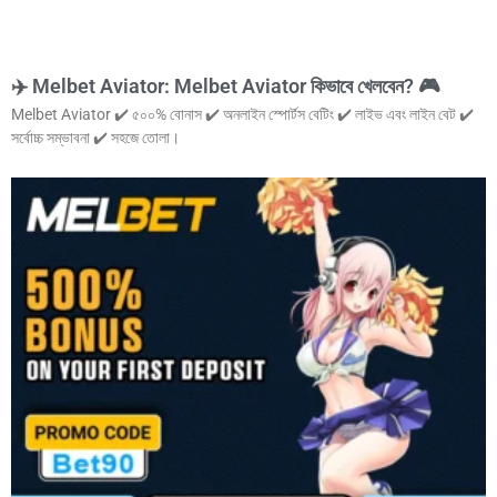
✈️ Melbet Aviator: Melbet Aviator কিভাবে খেলবেন? 🎮
Melbet Aviator ✔️ ৫০০% বোনাস ✔️ অনলাইন স্পোর্টস বেটিং ✔️ লাইভ এবং লাইন বেট ✔️
সর্বোচ্চ সম্ভাবনা ✔️ সহজে তোলা।