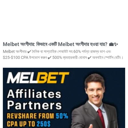
Melbet অংশীদার: কিভাবে একটি Melbet অংশীদার হওয়া যায়? 💼✨
Melbet অংশীদার ✔️ দৈনিক বা সাপ্তাহিক পেআউট সহ 60% পর্যন্ত রাজস্ব ভাগ এবং
$25-$100 CPA উপভোগ করুন ✔️ 500% ব্যবহারকারী বোনাস ✔️ অনলাইন স্পোর্টস বেটিং।