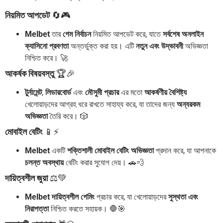
নিয়মিত আপডেট
🔄🎮
Melbet
তার
গেম নির্বাচন
নিয়মিত আপডেট করে, যাতে
সর্বশেষ অনলাইন
ক্যাসিনো প্রবণতা
অন্তর্ভুক্ত করা হয়। এটি
নতুন এবং উদ্ভাবনী
অভিজ্ঞতা
নিশ্চিত করে। 🚀
আকর্ষক বিষয়বস্তু
🏆🎉
টুর্নামেন্ট
,
লিডারবোর্ড
এবং
মৌসুমী প্রচার
এর মতো
আকর্ষণীয় বৈশিষ্ট্য
খেলোয়াড়দের আগ্রহ ধরে রাখতে সাহায্য করে, যা তাদের জন্য
অন্যরকম
অভিজ্ঞতা
তৈরি করে। 🎲
মোবাইল বেটিং
📱⚡
Melbet
একটি
শক্তিশালী মোবাইল বেটিং অভিজ্ঞতা
প্রদান করে, যা আপনাকে
চলন্ত অবস্থায়
বেটিং করার সুযোগ দেয়। 🚗💨
দায়িত্বশীল জুয়া
⚖️💚
Melbet
দায়িত্বশীল গেমিং
প্রচার করে, যা খেলোয়াড়দের
সুস্থতা এবং
নিরাপত্তা
নিশ্চিত করতে সহায়ক। 🛑🎯