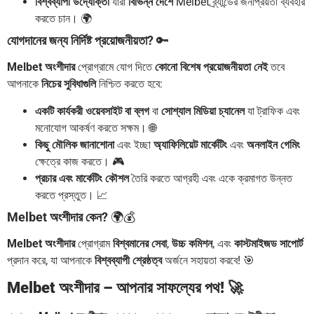
বিশ্বব্যাপী উদ্যোক্তা
যারা
বিভিন্ন দেশে
Melbet ব্র্যান্ডের জনপ্রিয়তা ব্যবহার
করতে চান। 🌍
যোগদানের জন্য নির্দিষ্ট প্রয়োজনীয়তা?
🔑
Melbet অংশীদার
প্রোগ্রামে যোগ দিতে
কোনো বিশেষ প্রয়োজনীয়তা নেই
তবে
আপনাকে
নিচের সুবিধাগুলি
নিশ্চিত করতে হবে:
একটি কার্যকরী ওয়েবসাইট বা ব্লগ
বা
সোশ্যাল মিডিয়া চ্যানেল
যা ট্রাফিক এবং
মনোযোগ আকর্ষণ করতে সক্ষম। 🌐
কিছু মৌলিক জানাশোনা
এবং ইচ্ছা
অ্যাফিলিয়েট মার্কেটিং
এবং
অনলাইন গেমিং
ক্ষেত্রে কাজ করতে। 🎮
প্রচার এবং মার্কেটিং কৌশল
তৈরি করতে আগ্রহী এবং একে ক্রমাগত উন্নত
করতে প্রস্তুত। 📈
Melbet অংশীদার কেন?
🌍💰
Melbet অংশীদার
প্রোগ্রাম
বিশ্বমানের সেবা
,
উচ্চ কমিশন
, এবং
কাস্টমাইজড সাপোর্ট
প্রদান করে, যা আপনাকে
বিশ্বব্যাপী শ্রেষ্ঠত্ব
অর্জনে সহায়তা করবে! 🎯
Melbet অংশীদার – আপনার সাফল্যের পথ!
🚀