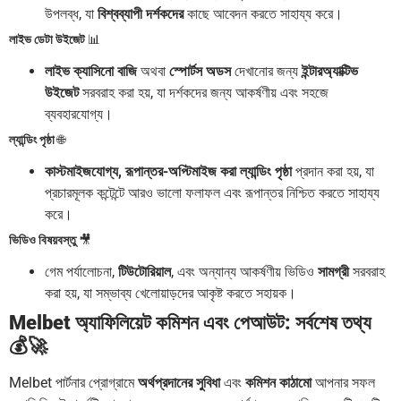
উপলব্ধ, যা
বিশ্বব্যাপী দর্শকদের
কাছে আবেদন করতে সাহায্য করে।
লাইভ ডেটা উইজেট
📊
লাইভ ক্যাসিনো বাজি
অথবা
স্পোর্টস অডস
দেখানোর জন্য
ইন্টারঅ্যাক্টিভ
উইজেট
সরবরাহ করা হয়, যা দর্শকদের জন্য আকর্ষণীয় এবং সহজে
ব্যবহারযোগ্য।
ল্যান্ডিং পৃষ্ঠা
🌐
কাস্টমাইজযোগ্য, রূপান্তর-অপ্টিমাইজ করা ল্যান্ডিং পৃষ্ঠা
প্রদান করা হয়, যা
প্রচারমূলক কন্টেন্টে আরও ভালো ফলাফল এবং রূপান্তর নিশ্চিত করতে সাহায্য
করে।
ভিডিও বিষয়বস্তু
🎥
গেম পর্যালোচনা,
টিউটোরিয়াল
, এবং অন্যান্য আকর্ষণীয় ভিডিও
সামগ্রী
সরবরাহ
করা হয়, যা সম্ভাব্য খেলোয়াড়দের আকৃষ্ট করতে সহায়ক।
Melbet অ্যাফিলিয়েট কমিশন এবং পেআউট: সর্বশেষ তথ্য
💰🚀
Melbet পার্টনার প্রোগ্রামে
অর্থপ্রদানের সুবিধা
এবং
কমিশন কাঠামো
আপনার সফল