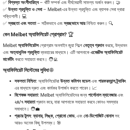
✅
বিশ্বস্ত অংশীদারিত্ব
– খাঁটি সম্পর্ক এবং দীর্ঘমেয়াদী সাফল্য অর্জন করুন। 🤝
✅
উন্নত প্রযুক্তি ও সেবা
– Melbet-এর উন্নত প্রযুক্তি এবং ব্যাপক সেবা দ্বারা
শক্তিশালী। 💻
✅
স্বচ্ছতা এবং সততা
– সঠিকভাবে এবং
স্বচ্ছভাবে আয়
নিশ্চিত করুন। 🔍
কেন Melbet অ্যাফিলিয়েট প্রোগ্রাম?
🏆
Melbet
অ্যাফিলিয়েটস
প্রোগ্রাম অনলাইন জুয়া শিল্পে
নেতৃত্ব প্রদান
করছে, উদ্ভাবন
এবং
অত্যাধুনিক প্রযুক্তি
ব্যবহারের মাধ্যমে। এটি আপনাকে
এফেক্টিভ অ্যাফিলিয়েট
মার্কেটিং
করতে সহায়তা করবে। 🧑‍💻
অ্যাফিলিয়েট সিস্টেমের সুবিধা
🌐
সফলতা নিশ্চিত
: অ্যাফিলিয়েটরা
উন্নত কমিশন মডেল
এবং
পারফরম্যান্স ট্র্যাকিং
এর মাধ্যমে দ্রুত এবং কার্যকর উপার্জন করতে পারেন। 📈
বিশেষজ্ঞ সহায়তা
: Melbet অ্যাফিলিয়েটদের জন্য
পার্সোনাল ম্যানেজার
এবং
২৪/৭ সহায়তা
প্রদান করে, যারা আপনাকে সহায়তা করবে কোনও সমস্যার
সমাধানে। 🧑‍💼
প্রচার টুলস
:
ব্যানার, লিঙ্ক, প্রোমো কোড
, এবং
নো-ডিপোজিট বোনাস
সহ
আরও অনেক কিছু উপলব্ধ। 🎯