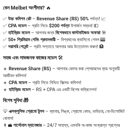
কেন Melbet অংশীদার?
🔥
✅
উচ্চ কমিশন রেট
–
Revenue Share (RS) 50%
পর্যন্ত! 📈
✅
CPA মডেল
– প্রতি লিডে
$200 পর্যন্ত
উপার্জন সম্ভব! 💵
✅
হাইব্রিড মডেল
– আপনার জন্য
বিশেষভাবে কাস্টমাইজড অফার!
🎯
✅
50+ প্রিমিয়াম গেমিং প্রদানকারী
– বিশ্বমানের ক্যাসিনো গেমস 🎰
✅
সরাসরি পেমেন্ট
– প্রতি সপ্তাহে আপনার আয় উত্তোলন করুন! 🏦
সহজ এবং লাভজনক কাজের মডেল
🛠️
🔹
Revenue Share (RS)
– আপনার রেফার করা প্লেয়ারদের ব্যয় অনুযায়ী
আজীবন কমিশন!
🔹
CPA মডেল
– প্রতি লিডে নিশ্চিত ফিক্সড কমিশন!
🔹
হাইব্রিড মডেল
– RS + CPA এর একটি বিশেষ কম্বিনেশন!
বিশেষ সুবিধা 🎁
💡
এক্সক্লুসিভ প্রোমো টুলস
– ব্যানার, লিঙ্ক, প্রোমো কোড, ভাউচার, নো-ডিপোজিট
বোনাস!
👨‍💼
পার্সোনাল ম্যানেজার
– 24/7 সাহায্য, এমনকি অ-কাজ সংক্রান্ত প্রশ্নের