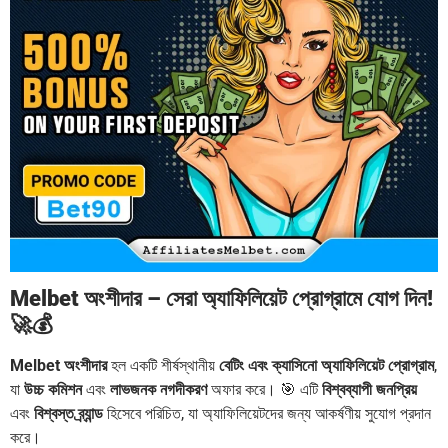
Melbet অংশীদার – সেরা অ্যাফিলিয়েট প্রোগ্রামে যোগ দিন!
🚀💰
Melbet অংশীদার
হল একটি শীর্ষস্থানীয়
বেটিং এবং ক্যাসিনো অ্যাফিলিয়েট প্রোগ্রাম
,
যা
উচ্চ কমিশন
এবং
লাভজনক নগদীকরণ
অফার করে। 🎯 এটি
বিশ্বব্যাপী জনপ্রিয়
এবং
বিশ্বস্ত ব্র্যান্ড
হিসেবে পরিচিত, যা অ্যাফিলিয়েটদের জন্য আকর্ষণীয় সুযোগ প্রদান
করে।