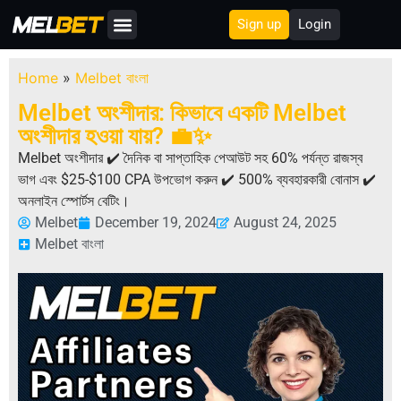
Sign up
Login
Home
»
Melbet বাংলা
Melbet অংশীদার: কিভাবে একটি Melbet
অংশীদার হওয়া যায়? 💼✨
Melbet অংশীদার ✔️ দৈনিক বা সাপ্তাহিক পেআউট সহ 60% পর্যন্ত রাজস্ব
ভাগ এবং $25-$100 CPA উপভোগ করুন ✔️ 500% ব্যবহারকারী বোনাস ✔️
অনলাইন স্পোর্টস বেটিং।
Melbet
December 19, 2024
August 24, 2025
Melbet বাংলা