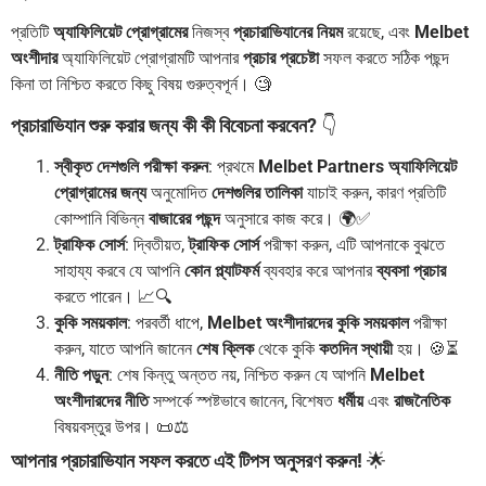
প্রতিটি
অ্যাফিলিয়েট প্রোগ্রামের
নিজস্ব
প্রচারাভিযানের নিয়ম
রয়েছে, এবং
Melbet
অংশীদার
অ্যাফিলিয়েট প্রোগ্রামটি আপনার
প্রচার প্রচেষ্টা
সফল করতে সঠিক পছন্দ
কিনা তা নিশ্চিত করতে কিছু বিষয় গুরুত্বপূর্ন। 🧐
প্রচারাভিযান শুরু করার জন্য কী কী বিবেচনা করবেন?
👇
স্বীকৃত দেশগুলি পরীক্ষা করুন
: প্রথমে
Melbet Partners অ্যাফিলিয়েট
প্রোগ্রামের জন্য
অনুমোদিত
দেশগুলির তালিকা
যাচাই করুন, কারণ প্রতিটি
কোম্পানি বিভিন্ন
বাজারের পছন্দ
অনুসারে কাজ করে। 🌍✅
ট্রাফিক সোর্স
: দ্বিতীয়ত,
ট্রাফিক সোর্স
পরীক্ষা করুন, এটি আপনাকে বুঝতে
সাহায্য করবে যে আপনি
কোন প্ল্যাটফর্ম
ব্যবহার করে আপনার
ব্যবসা প্রচার
করতে পারেন। 📈🔍
কুকি সময়কাল
: পরবর্তী ধাপে,
Melbet অংশীদারদের কুকি সময়কাল
পরীক্ষা
করুন, যাতে আপনি জানেন
শেষ ক্লিক
থেকে কুকি
কতদিন স্থায়ী
হয়। 🍪⏳
নীতি পড়ুন
: শেষ কিন্তু অন্তত নয়, নিশ্চিত করুন যে আপনি
Melbet
অংশীদারদের নীতি
সম্পর্কে স্পষ্টভাবে জানেন, বিশেষত
ধর্মীয়
এবং
রাজনৈতিক
বিষয়বস্তুর উপর। 📜⚖️
আপনার প্রচারাভিযান সফল করতে এই টিপস অনুসরণ করুন!
🌟