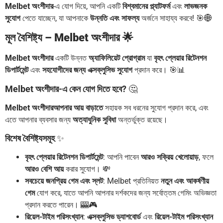
Melbet অংশীদার
-এ যোগ দিয়ে, আপনি একটি
বিশ্বমানের প্ল্যাটফর্ম
এবং
লাভজনক
সুযোগ
পেতে যাচ্ছেন, যা আপনাকে
উন্নতি এবং সাফল্য
অর্জনে সাহায্য করবে! 🎯🌐
মূল বৈশিষ্ট্য – Melbet অংশীদার
🌟
Melbet অংশীদার
একটি উন্নত
অ্যাফিলিয়েট প্রোগ্রাম
যা
বৃহৎ প্লেয়ার রিটেনশন
ডিপার্টমেন্ট
এবং
সহযোগীদের জন্য এক্সক্লুসিভ সুযোগ
প্রদান করে। 🎯📊
Melbet অংশীদার-এ কেন যোগ দিতে হবে?
🤔
Melbet অংশীদারআপনার আয় বাড়াতে
সহায়ক সব ধরনের সুযোগ প্রদান করে, এবং
এতে আপনার ব্যবসার জন্য
অত্যাধুনিক সুবিধা
অন্তর্ভুক্ত রয়েছে।
বিশেষ বৈশিষ্ট্যসমূহ
✨
বৃহৎ প্লেয়ার রিটেনশন ডিপার্টমেন্ট
: আপনি পাবেন
আরও সক্রিয় খেলোয়াড়
, ফলে
আরও বেশি আয়
করার সুযোগ। 💸
সবচেয়ে জনপ্রিয় গেম এবং স্লট
: Melbet প্রতিনিয়ত
নতুন এবং আকর্ষণীয়
গেম
যোগ করে, যাতে আপনি আপনার দর্শকদের জন্য সর্বোত্তম গেমিং অভিজ্ঞতা
প্রদান করতে পারেন। 🎰🎮
রিয়েল-টাইম পরিসংখ্যান
:
এক্সক্লুসিভ ড্যাশবোর্ড
এবং
রিয়েল-টাইম পরিসংখ্যান