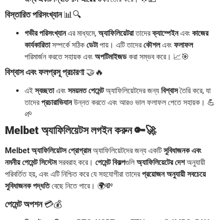
বিস্তারিত পরিসংখ্যান
📊🔍
গভীর পরিসংখ্যান
এর মাধ্যমে,
অ্যাফিলিয়েটরা
তাদের
ক্যাম্পেইন
এবং
কাজের
কার্যকারিতা
সম্পর্কে সঠিক
ডেটা
পায়। এটি তাদের
কৌশল
এবং
ফলাফল
পরিমার্জন করতে সহায়ক এবং
অপটিমাইজড
করা সম্ভব করে। 📈🎯
বিশ্বাস এবং ফলপ্রসূ প্রচারণা
🤝🔥
এই
স্বচ্ছতা
এবং
সময়মত পেমেন্ট
অ্যাফিলিয়েটদের জন্য
বিশ্বাস
তৈরি করে, যা
তাদের
প্রচারাভিযান
উন্নত করতে এবং আরও ভাল ফলাফল পেতে সহায়ক। 💪
🌱
Melbet অ্যাফিলিয়েটস লগইন করুন
🔑🚀
Melbet অ্যাফিলিয়েটস প্রোগ্রাম
অ্যাফিলিয়েটদের জন্য একটি
সুবিধাজনক এবং
নমনীয় পেমেন্ট সিস্টেম
সরবরাহ করে।
পেমেন্ট বিকল্প
গুলি
অ্যাফিলিয়েটের দেশ
অনুযায়ী
পরিবর্তিত হয়, এবং এটি নিশ্চিত করে যে সহযোগীরা তাদের
প্রয়োজন অনুযায়ী সবচেয়ে
সুবিধাজনক পদ্ধতি
বেছে নিতে পারে। 🌍💸
পেমেন্ট অপশন
💳💰