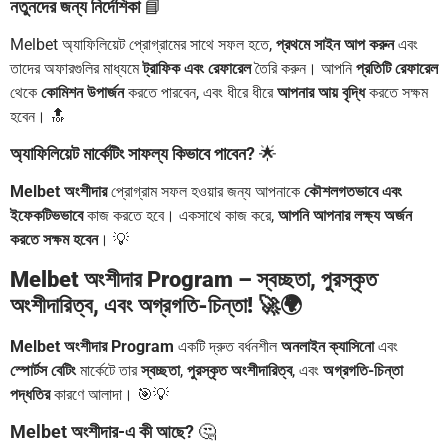
নতুনদের জন্য নির্দেশিকা
📘
Melbet অ্যাফিলিয়েট প্রোগ্রামের সাথে সফল হতে,
প্রথমে সাইন আপ করুন
এবং
তাদের অফারগুলির মাধ্যমে
ট্রাফিক এবং রেফারেল
তৈরি করুন। আপনি
প্রতিটি রেফারেল
থেকে
কোমিশন উপার্জন
করতে পারবেন, এবং ধীরে ধীরে
আপনার আয় বৃদ্ধি
করতে সক্ষম
হবেন। 🔝
অ্যাফিলিয়েট মার্কেটিং সাফল্য কিভাবে পাবেন?
🌟
Melbet অংশীদার
প্রোগ্রাম সফল হওয়ার জন্য আপনাকে
কৌশলগতভাবে এবং
ইফেকটিভভাবে
কাজ করতে হবে। একসাথে কাজ করে,
আপনি আপনার লক্ষ্য অর্জন
করতে সক্ষম হবেন
। 💡
Melbet অংশীদার Program – স্বচ্ছতা, পুরস্কৃত
অংশীদারিত্ব, এবং অগ্রগতি-চিন্তা!
🚀🌍
Melbet অংশীদার Program
একটি দ্রুত বর্ধনশীল
অনলাইন ক্যাসিনো
এবং
স্পোর্টস বেটিং
মার্কেটে তার
স্বচ্ছতা
,
পুরস্কৃত অংশীদারিত্ব
, এবং
অগ্রগতি-চিন্তা
পদ্ধতির
কারণে আলাদা। 🎯💡
Melbet অংশীদার-এ কী আছে?
🤔