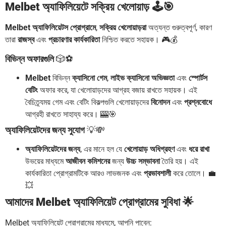
Melbet অ্যাফিলিয়েটে সক্রিয় খেলোয়াড়
🕹️🎯
Melbet অ্যাফিলিয়েটস প্রোগ্রামে
,
সক্রিয় খেলোয়াড়রা
অত্যন্ত গুরুত্বপূর্ণ, কারণ
তারা
রাজস্ব
এবং
প্রচারণার কার্যকারিতা
নিশ্চিত করতে সহায়ক। 🎮💰
বিভিন্ন অফারগুলি
🎲⚽
Melbet
বিভিন্ন
ক্যাসিনো গেম
,
লাইভ ক্যাসিনো অভিজ্ঞতা
এবং
স্পোর্টস
বেটিং
অফার করে, যা খেলোয়াড়দের আগ্রহ বজায় রাখতে সহায়ক। এই
বৈচিত্র্যময় গেম এবং বেটিং বিকল্পগুলি খেলোয়াড়দের
বিনোদন
এবং
প্রশ্নবোধে
আগ্রহী রাখতে সাহায্য করে। 🎰🎯
অ্যাফিলিয়েটদের জন্য সুযোগ
💡💸
অ্যাফিলিয়েটদের জন্য
, এর মানে হল যে
খেলোয়াড় অধিগ্রহণ
এবং
ধরে রাখা
উভয়ের মাধ্যমে
আজীবন কমিশনের
জন্য
উচ্চ সম্ভাবনা
তৈরি হয়। এই
কার্যকারিতা প্রোগ্রামটিকে আরও লাভজনক এবং
প্রভাবশালী
করে তোলে। 💼
💥
আমাদের Melbet অ্যাফিলিয়েট প্রোগ্রামের সুবিধা
🌟
Melbet অ্যাফিলিয়েট প্রোগ্রামের মাধ্যমে, আপনি পাবেন: