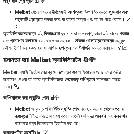
লয়্যালটি প্রোগ্রাম
🎁💎
Melbet
খেলোয়াড়দের
দীর্ঘমেয়াদী অংশগ্রহণ
উৎসাহিত করতে
পুরস্কার এবং
লয়্যালটি প্রোগ্রাম
অফার করে, যা তাদের আস্থা এবং সম্পর্ক গড়ে তোলে। 🤝
🏅
অ্যাফিলিয়েটদের জন্য
, এই
ফিচারগুলো
বুঝতে পারা গুরুত্বপূর্ণ, কারণ এটি তাদের
প্রচার
এবং
প্রচারণার ফলাফল
বাড়ানোর জন্য সহায়ক।
সক্রিয় খেলোয়াড়দের জন্য
অনুকূল
কৌশল তৈরি করা সহজ হয়, যা অধিক
রূপান্তর
এবং
উপার্জন
আনতে সহায়ক। 💡📈
রূপান্তর হার Melbet অ্যাফিলিয়েটস
🔄💸
Melbet অ্যাফিলিয়েটস প্রোগ্রামে,
রূপান্তর হার
অপ্টিমাইজেশনের উপর গভীর
মনোযোগ দেওয়া হয় যাতে অ্যাফিলিয়েটরা
খেলোয়াড় অধিগ্রহণ
সফলভাবে করতে
পারে। 🚀
অপ্টিমাইজ করা ল্যান্ডিং পেজ
🖥️🎯
Melbet
অত্যন্ত
পরিমার্জিত ল্যান্ডিং পেজ
ব্যবহার করে যা
খেলোয়াড়দের
রূপান্তর
নিশ্চিত করতে সাহায্য করে। এগুলি দর্শকদের
আকর্ষণ
এবং
কনভার্সন
বাড়ানোর জন্য বিশেষভাবে ডিজাইন করা হয়।
অ্যাডাপটিভ মার্কেটিং
📊💡