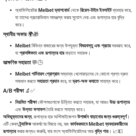
অ্যাফিলিয়েটরা
Melbet ড্যাশবোর্ড
থেকে
রিয়েল-টাইম ইনসাইট
ব্যবহার করে,
যা তাদের প্রচারাভিযান সামঞ্জস্য করার সুযোগ দেয় এবং রূপান্তর হার বৃদ্ধি
করে।
স্থানীয় অফার
🌍🎁
Melbet
বিভিন্ন বাজারের জন্য উপযুক্ত
বিষয়বস্তু এবং প্রচার
সরবরাহ করে,
যা
প্রাসঙ্গিকতা এবং রূপান্তর হার
বাড়াতে সহায়ক।
তাত্ক্ষণিক সহায়তা
💬🕒
Melbet পার্টনারস প্রোগ্রাম
সম্ভাব্য খেলোয়াড়দের যে কোনো প্রশ্ন দ্রুত
সমাধান করতে
সহায়তা প্রদান
করে, যা
ড্রপ-অফ কমাতে
সাহায্য করে।
A/B পরীক্ষা
🔬✅
নিয়মিত পরীক্ষা
কৌশলগুলোকে চিহ্নিত করতে সহায়ক, যা আরও
উচ্চ রূপান্তর
এবং
উন্নত ফলাফল
তৈরি করতে সাহায্য করে।
অধিভুক্তদের জন্য
, রূপান্তর হার অপ্টিমাইজেশন
উপার্জন বাড়ানোর জন্য গুরুত্বপূর্ণ
।
এটি কেবল
ট্র্যাফিক
আকর্ষণের বিষয়ে নয়, বরং
কার্যকরভাবে Melbet ব্যবহারকারীদের
রূপান্তর
করার জন্যও জরুরি, যার ফলে অ্যাফিলিয়েটদের আয়
বৃদ্ধি পায়
। 📈💵