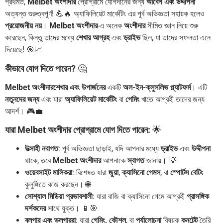
প্রথমত,
Melbet অংশীদার
প্রোগ্রামে যোগদানের জন্য
আবেগ এবং উদ্দীপনা
অত্যন্ত গুরুত্বপূর্ণ! 💪🔥 অ্যাফিলিয়েট মার্কেটিং এর পূর্ব অভিজ্ঞতা সহায়ক হলেও
প্রয়োজনীয় নয়
।
Melbet অংশীদার
-এ অনেক
অংশীদার
সীমিত জ্ঞান নিয়ে শুরু
করেছেন, কিন্তু তাদের মধ্যে
শেখার আগ্রহ
এবং
ড্রাইভ
ছিল, যা তাদের সফলতা এনে
দিয়েছে! 🎯📈
কীভাবে যোগ দিতে পারেন?
🤔
Melbet অংশীদারশেখার এবং উপার্জনের
একটি
অল-ইন-ক্লুসলিভ প্ল্যাটফর্ম
। এটি
নতুনদের জন্য
এবং যারা
অ্যাফিলিয়েট মার্কেটিং
বা
গেমিং
খাতে আগ্রহী তাদের জন্য
আদর্শ। 🎮💼
যারা Melbet অংশীদার প্রোগ্রামে যোগ দিতে পারেন:
🌟
উত্সাহী নবাগত
: পূর্ব অভিজ্ঞতা ছাড়াই, যদি আপনার মধ্যে
ড্রাইভ
এবং
উদ্দীপনা
থাকে, তবে
Melbet অংশীদার
আপনাকে
স্বাগত
জানায়। 💡
ওয়েবসাইট মালিকরা
: বিশেষত যারা
জুয়া
,
ক্যাসিনো গেমস
, বা
স্পোর্টস বেটিং
কুলুঙ্গিতে কাজ করছেন। 🌐
সোশ্যাল মিডিয়া প্রভাবশালী
: যারা বাজি বা ক্যাসিনো গেমে আগ্রহী
প্রাসঙ্গিক
দর্শকদের
সাথে যুক্ত। 📱🎯
ব্লগার এবং ভ্লগাররা
: যারা
গেমিং, কৌশল
, বা
পর্যালোচনা
বিষয়ক
কনটেন্ট
তৈরি