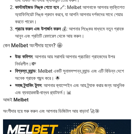
এবং একটি অংশীদার অ্যাকাউন্ট তৈরি করুন।
কাস্টমাইজড লিঙ্ক পেতে হবে
🔗: Melbet আপনাকে আপনার ব্যক্তিগত
অ্যাফিলিয়েট লিঙ্ক প্রদান করবে, যা আপনি আপনার দর্শকদের সাথে শেয়ার
করতে পারেন।
প্রচার করুন এবং উপার্জন করুন
💰: আপনার লিঙ্কের মাধ্যমে নতুন গ্রাহক
আনুন এবং প্রতিটি রেফারেল থেকে আয় করুন।
কেন Melbet অংশীদার হবেন? 🤩
উচ্চ কমিশন
: আপনার আয় সরাসরি আপনার প্রচারিত গ্রাহকদের উপর
নির্ভরশীল।💸
বিশ্বস্ত ব্র্যান্ড
: Melbet একটি সুনামসম্পন্ন ব্র্যান্ড এবং এটি বিভিন্ন দেশে
অনেক গ্রাহক পছন্দ করে। 🌟
সহজ ট্র্যাকিং টুলস
: আপনার ক্যাম্পেইন এবং আয় ট্র্যাক করার জন্য আধুনিক
এবং ব্যবহারকারী-বান্ধব প্ল্যাটফর্ম। 📊
আজই
Melbet
অংশীদার হয়ে শুরু করুন এবং আপনার ডিজিটাল আয় বাড়ান! 🚀🎯