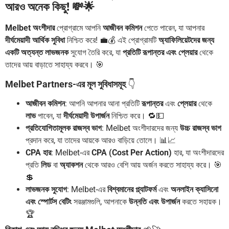
আরও অনেক কিছু!
💸🌟
Melbet অংশীদার
প্রোগ্রামে আপনি
আজীবন কমিশন
পেতে পারেন, যা আপনার
দীর্ঘমেয়াদী আর্থিক সুবিধা
নিশ্চিত করে! 💼💰 এই প্রোগ্রামটি
অ্যাফিলিয়েটদের জন্য
একটি অত্যন্ত লাভজনক
সুযোগ তৈরি করে, যা
প্রতিটি রূপান্তর এবং প্লেয়ার
থেকে
তাদের আয় বাড়াতে সাহায্য করবে। 🎯
Melbet Partners-এর মূল সুবিধাসমূহ
👇
আজীবন কমিশন
: আপনি আপনার আনা প্রতিটি
রূপান্তর
এবং
প্লেয়ার
থেকে
লাভ
পাবেন, যা
দীর্ঘমেয়াদী উপার্জন
নিশ্চিত করে। 🔁💵
প্রতিযোগিতামূলক রাজস্ব ভাগ
: Melbet অংশীদারদের জন্য
উচ্চ রাজস্ব ভাগ
প্রদান করে, যা তাদের আয়কে আরও বাড়িয়ে তোলে। 📊📈
CPA হার
: Melbet-এর
CPA (Cost Per Action)
হার, যা অংশীদারদের
প্রতি
লিড
বা
অ্যাকশন
থেকে আরও বেশি আয় অর্জন করতে সাহায্য করে। 🎯
💲
লাভজনক সুযোগ
: Melbet-এর
বিশ্বমানের প্ল্যাটফর্ম
এবং
অনলাইন ক্যাসিনো
এবং স্পোর্টস বেটিং
সরঞ্জামগুলি, আপনাকে
উন্নতি এবং উপার্জন
করতে সহায়ক।
🏆