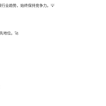
行业趋势，始终保持竞争力。💡
地位。🚀
