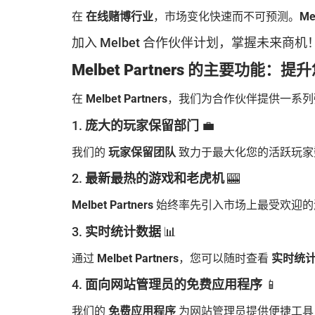
在
在线赌博行业
，市场变化快速而不可预测。
Me
加入 Melbet 合作伙伴计划，掌握未来商机！
Melbet Partners 的主要功能：提
在
Melbet Partners
，我们为合作伙伴提供一系列
1.
庞大的玩家保留部门
💼
我们的
玩家保留团队
致力于最大化您的活跃玩家
2.
最新最热的游戏和老虎机
🎰
Melbet Partners
始终率先引入市场上最受欢迎的
3.
实时统计数据
📊
通过
Melbet Partners
，您可以随时查看
实时统
4.
面向网站管理员的免费应用程序
📱
我们的
免费应用程序
为网站管理员提供便捷工具