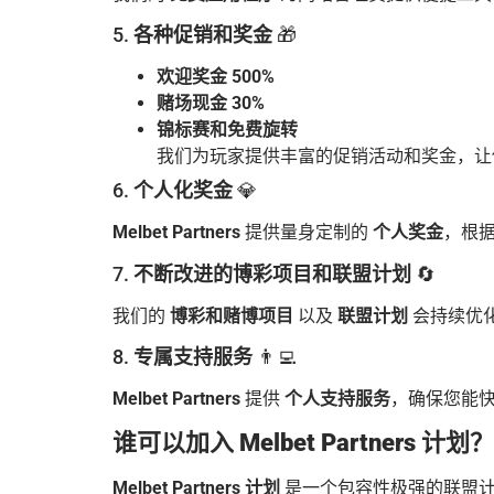
5.
各种促销和奖金
🎁
欢迎奖金 500%
赌场现金 30%
锦标赛和免费旋转
我们为玩家提供丰富的促销活动和奖金，让
6.
个人化奖金
💎
Melbet Partners
提供量身定制的
个人奖金
，根
7.
不断改进的博彩项目和联盟计划
🔄
我们的
博彩和赌博项目
以及
联盟计划
会持续优
8.
专属支持服务
👨‍💻
Melbet Partners
提供
个人支持服务
，确保您能
谁可以加入 Melbet Partners 计划？ 
Melbet Partners 计划
是一个包容性极强的联盟