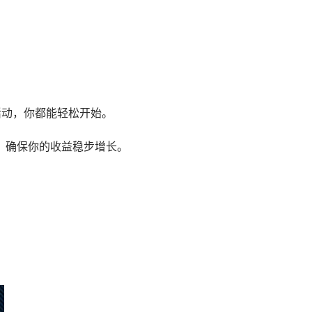
活动，你都能轻松开始。
成，确保你的收益稳步增长。