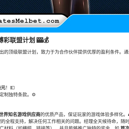
的博彩联盟计划 🎰💰
出的顶级联盟计划，致力于为合作伙伴提供优厚的盈利条件。
美元
！💵
定制独特条款。⚙️
家世界知名游戏供应商
的优质产品，保证玩家的游戏体验多样化。🎮
的全程支持，解决任何工作相关的问题。经理全天候待命，随时
广材料（如横幅、链接等），并且能够推广独特的奖金，如
首