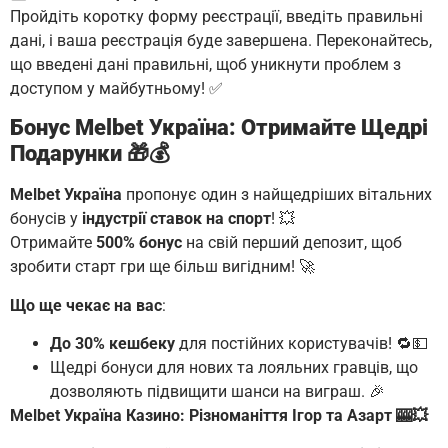
Пройдіть коротку форму реєстрації, введіть правильні
дані, і ваша реєстрація буде завершена. Переконайтесь,
що введені дані правильні, щоб уникнути проблем з
доступом у майбутньому! ✅
Бонус Melbet Україна: Отримайте Щедрі
Подарунки 🎁💰
Melbet Україна
пропонує один з найщедріших вітальних
бонусів у
індустрії ставок на спорт
! 💥
Отримайте
500% бонус
на свій перший депозит, щоб
зробити старт гри ще більш вигідним! 🚀
Що ще чекає на вас
:
До 30% кешбеку
для постійних користувачів! 🔁💵
Щедрі бонуси для нових та лояльних гравців, що
дозволяють підвищити шанси на виграш. 🎉
Melbet Україна Казино: Різноманіття Ігор та Азарт 🎰💥