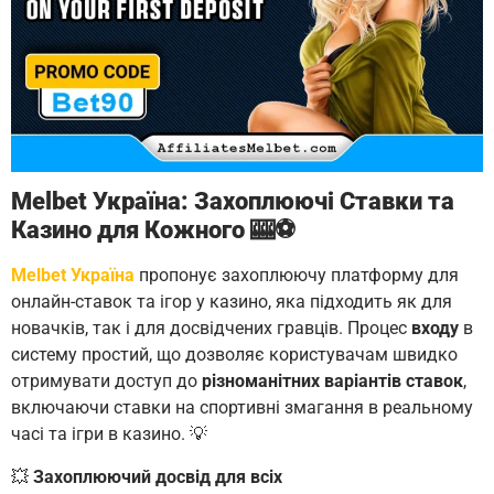
Melbet Україна: Захоплюючі Ставки та
Казино для Кожного 🎰⚽
Melbet Україна
пропонує захоплюючу платформу для
онлайн-ставок та ігор у казино, яка підходить як для
новачків, так і для досвідчених гравців. Процес
входу
в
систему простий, що дозволяє користувачам швидко
отримувати доступ до
різноманітних варіантів ставок
,
включаючи ставки на спортивні змагання в реальному
часі та ігри в казино. 💡
💥
Захоплюючий досвід для всіх