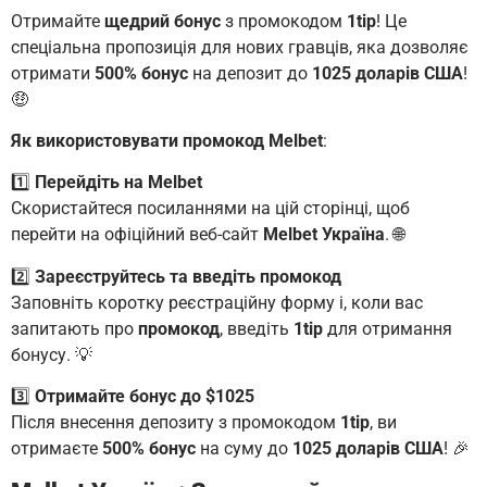
Отримайте
щедрий бонус
з промокодом
1tip
! Це
спеціальна пропозиція для нових гравців, яка дозволяє
отримати
500% бонус
на депозит до
1025 доларів США
!
🤑
Як використовувати промокод Melbet
:
1️⃣
Перейдіть на Melbet
Скористайтеся посиланнями на цій сторінці, щоб
перейти на офіційний веб-сайт
Melbet Україна
. 🌐
2️⃣
Зареєструйтесь та введіть промокод
Заповніть коротку реєстраційну форму і, коли вас
запитають про
промокод
, введіть
1tip
для отримання
бонусу. 💡
3️⃣
Отримайте бонус до $1025
Після внесення депозиту з промокодом
1tip
, ви
отримаєте
500% бонус
на суму до
1025 доларів США
! 🎉