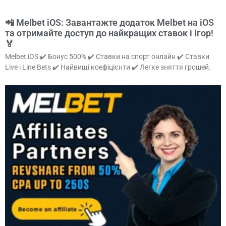
📲 Melbet iOS: Завантажте додаток Melbet на iOS
та отримайте доступ до найкращих ставок і ігор!
🏅
Melbet iOS ✔️ Бонус 500% ✔️ Ставки на спорт онлайн ✔️ Ставки
Live і Line Bets ✔️ Найвищі коефіцієнти ✔️ Легке зняття грошей.