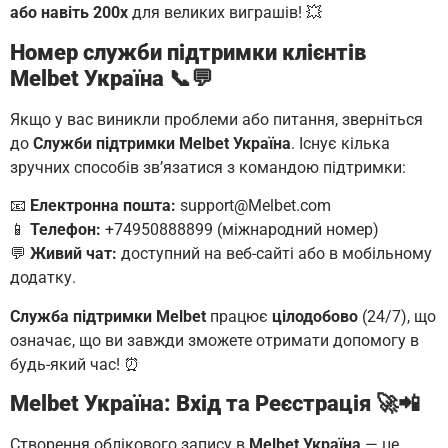
або навіть 200x
для великих виграшів! 💥
Номер служби підтримки клієнтів
Melbet Україна 📞💬
Якщо у вас виникли проблеми або питання, зверніться
до
Служби підтримки Melbet Україна
. Існує кілька
зручних способів зв’язатися з командою підтримки:
📧
Електронна пошта:
support@Melbet.com
📱
Телефон:
+74950888899 (міжнародний номер)
💬
Живий чат:
доступний на веб-сайті або в мобільному
додатку.
Служба підтримки Melbet
працює
цілодобово
(24/7), що
означає, що ви завжди зможете отримати допомогу в
будь-який час! ⏰
Melbet Україна: Вхід та Реєстрація 🚀📲
Створення облікового запису в
Melbet Україна
— це