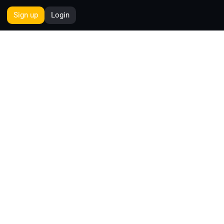
Sign up
Login