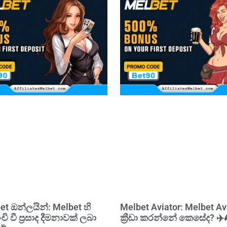
bet ඔන්ලයින්: Melbet හි
Melbet Aviator: Melbet Av
ංචි වී ප්‍රසාද දීමනාවක් ලබා
ක්‍රීඩා කරන්නේ කෙසේද? ✈️