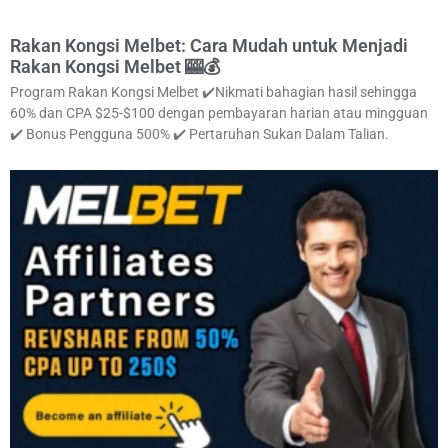
Rakan Kongsi Melbet: Cara Mudah untuk Menjadi
Rakan Kongsi Melbet 🎰💰
Program Rakan Kongsi Melbet ✔️Nikmati bahagian hasil sehingga
60% dan CPA $25-$100 dengan pembayaran harian atau mingguan
✔️ Bonus Pengguna 500% ✔️ Pertaruhan Sukan Dalam Talian.