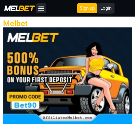
Sign up
Login
Bahasa Melayu
Melbet