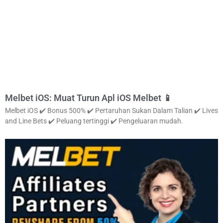
Melbet iOS: Muat Turun Apl iOS Melbet 📱
Melbet iOS ✔️ Bonus 500% ✔️ Pertaruhan Sukan Dalam Talian ✔️ Lives
and Line Bets ✔️ Peluang tertinggi ✔️ Pengeluaran mudah.