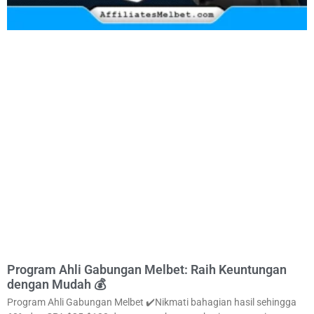
Program Ahli Gabungan Melbet: Raih Keuntungan
dengan Mudah 💰
Program Ahli Gabungan Melbet ✔️Nikmati bahagian hasil sehingga