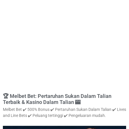
🏆 Melbet Bet: Pertaruhan Sukan Dalam Talian
Terbaik & Kasino Dalam Talian 🎰
Melbet Bet ✔️ 500% Bonus ✔️ Pertaruhan Sukan Dalam Talian ✔️ Lives
and Line Bets ✔️ Peluang tertinggi ✔️ Pengeluaran mudah.