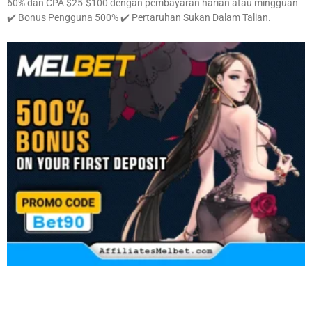
60% dan CPA $25-$100 dengan pembayaran harian atau mingguan
✔️ Bonus Pengguna 500% ✔️ Pertaruhan Sukan Dalam Talian.