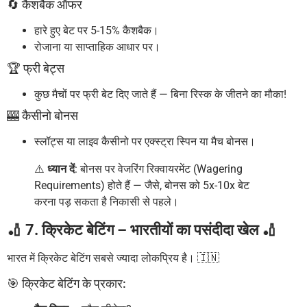
🔄 कैशबैक ऑफर
हारे हुए बेट पर 5-15% कैशबैक।
रोजाना या साप्ताहिक आधार पर।
🏆 फ्री बेट्स
कुछ मैचों पर फ्री बेट दिए जाते हैं — बिना रिस्क के जीतने का मौका!
🎰 कैसीनो बोनस
स्लॉट्स या लाइव कैसीनो पर एक्स्ट्रा स्पिन या मैच बोनस।
⚠️
ध्यान दें
: बोनस पर वेजरिंग रिक्वायरमेंट (Wagering
Requirements) होते हैं — जैसे, बोनस को 5x-10x बेट
करना पड़ सकता है निकासी से पहले।
🏏 7. क्रिकेट बेटिंग – भारतीयों का पसंदीदा खेल 🏏
भारत में क्रिकेट बेटिंग सबसे ज्यादा लोकप्रिय है। 🇮🇳
🎯 क्रिकेट बेटिंग के प्रकार: