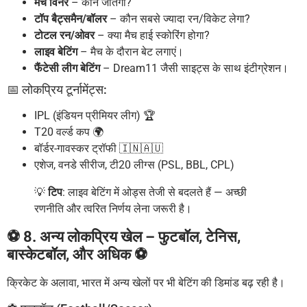
मैच विनर
– कौन जीतेगा?
टॉप बैट्समैन/बॉलर
– कौन सबसे ज्यादा रन/विकेट लेगा?
टोटल रन/ओवर
– क्या मैच हाई स्कोरिंग होगा?
लाइव बेटिंग
– मैच के दौरान बेट लगाएं।
फैंटेसी लीग बेटिंग
– Dream11 जैसी साइट्स के साथ इंटीग्रेशन।
📅 लोकप्रिय टूर्नामेंट्स:
IPL (इंडियन प्रीमियर लीग) 🏆
T20 वर्ल्ड कप 🌍
बॉर्डर-गावस्कर ट्रॉफी 🇮🇳🇦🇺
एशेज, वनडे सीरीज, टी20 लीग्स (PSL, BBL, CPL)
💡
टिप
: लाइव बेटिंग में ओड्स तेजी से बदलते हैं — अच्छी
रणनीति और त्वरित निर्णय लेना जरूरी है।
⚽ 8. अन्य लोकप्रिय खेल – फुटबॉल, टेनिस,
बास्केटबॉल, और अधिक ⚽
क्रिकेट के अलावा, भारत में अन्य खेलों पर भी बेटिंग की डिमांड बढ़ रही है।