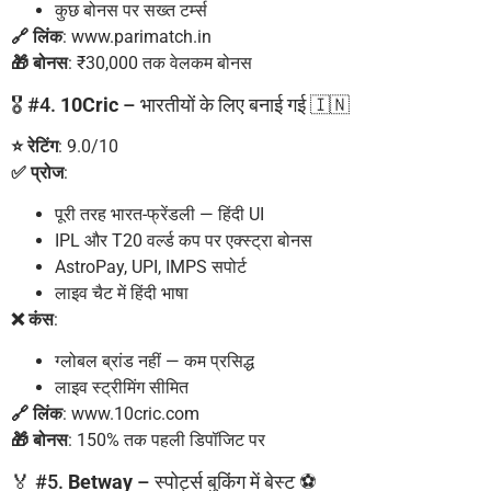
कुछ बोनस पर सख्त टर्म्स
🔗 लिंक
: www.parimatch.in
🎁 बोनस
: ₹30,000 तक वेलकम बोनस
🎖️ #4.
10Cric
– भारतीयों के लिए बनाई गई 🇮🇳
⭐ रेटिंग
: 9.0/10
✅ प्रोज
:
पूरी तरह भारत-फ्रेंडली — हिंदी UI
IPL और T20 वर्ल्ड कप पर एक्स्ट्रा बोनस
AstroPay, UPI, IMPS सपोर्ट
लाइव चैट में हिंदी भाषा
❌ कंस
:
ग्लोबल ब्रांड नहीं — कम प्रसिद्ध
लाइव स्ट्रीमिंग सीमित
🔗 लिंक
: www.10cric.com
🎁 बोनस
: 150% तक पहली डिपॉजिट पर
🏅 #5.
Betway
– स्पोर्ट्स बुकिंग में बेस्ट ⚽