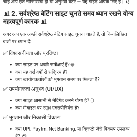
चाहे आप एक नौसिखिया हों या अनुभवी बेटर — यह गाइड आपके लिए है। 🙌
📊 2. सर्वश्रेष्ठ बेटिंग साइट चुनते समय ध्यान रखने योग्य
महत्वपूर्ण कारक 📊
अगर आप एक अच्छी सर्वश्रेष्ठ बेटिंग साइट चुनना चाहते हैं, तो निम्नलिखित
बातों पर ध्यान दें:
✅ विश्वसनीयता और प्रतिष्ठा
क्या साइट पर अच्छी समीक्षाएं हैं? 🌐
क्या यह कई वर्षों से सक्रिय है?
क्या उपयोगकर्ताओं को भुगतान समय पर मिलता है?
✅ उपयोगकर्ता अनुभव (UI/UX)
क्या साइट आसानी से नेविगेट करने योग्य है? 🖱️
क्या मोबाइल पर स्मूथ एक्सपीरियंस है?
✅ भुगतान और निकासी विकल्प
क्या UPI, Paytm, Net Banking, या क्रिप्टो जैसे विकल्प उपलब्ध
हैं? 💳