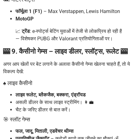
फॉर्मूला 1 (F1)
– Max Verstappen, Lewis Hamilton
MotoGP
📈
ट्रेंड
: e-स्पोर्ट्स बेटिंग युवाओं में तेजी से लोकप्रिय हो रही है
— विशेषकर PUBG और Valorant प्रतियोगिताओं पर।
🎰 9. कैसीनो गेम्स – लाइव डीलर, स्लॉट्स, रूलेट 🎰
अगर आप खेलों पर बेट लगाने के अलावा कैसीनो गेम्स खेलना चाहते हैं, तो ये
विकल्प देखें:
♠️ लाइव कैसीनो
लाइव रूलेट, ब्लैकजैक, बक्करा, एंड्रॉयड
असली डीलर के साथ लाइव स्ट्रीमिंग। 👩‍💼
चैट के जरिए डीलर से बात करें।
🎯 स्लॉट गेम्स
फल, जादू, मिताली, एडवेंचर थीम्स
प्रगतिशील जैकपॉट
– करोड़ों रुपये तक जीतने का मौका! 💰