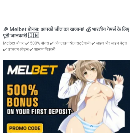
🎉 Melbet बोनस: आपकी जीत का खजाना! 💰 भारतीय गेमर्स के लिए
पूरी जानकारी 🇮🇳
Melbet बोनस ✔️ 500% बोनस ✔️ ऑनलाइन खेल सट्टेबाजी ✔️ लाइव और लाइन बेट्स
✔️ उच्चतम ऑड्स ✔️ आसान निकासी।