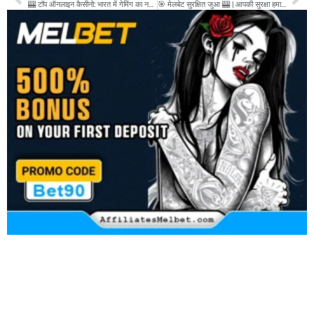
🎰 टॉप ऑनलाइन कैसीनो: भारत में गेमिंग का नया युग 🎰
🎯 मेलबेट सुरक्षित जुआ 🎰 | आपकी सुरक्षा हमारी प्राथमिकता है 🔒