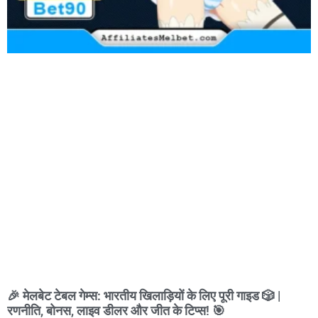
🎉 मेलबेट टेबल गेम्स: भारतीय खिलाड़ियों के लिए पूरी गाइड 🎲 |
रणनीति, बोनस, लाइव डीलर और जीत के टिप्स! 🎯