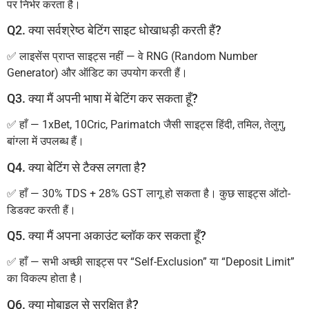
पर निर्भर करता है।
Q2. क्या सर्वश्रेष्ठ बेटिंग साइट धोखाधड़ी करती हैं?
✅ लाइसेंस प्राप्त साइट्स नहीं — वे RNG (Random Number
Generator) और ऑडिट का उपयोग करती हैं।
Q3. क्या मैं अपनी भाषा में बेटिंग कर सकता हूँ?
✅ हाँ — 1xBet, 10Cric, Parimatch जैसी साइट्स हिंदी, तमिल, तेलुगु,
बांग्ला में उपलब्ध हैं।
Q4. क्या बेटिंग से टैक्स लगता है?
✅ हाँ — 30% TDS + 28% GST लागू हो सकता है। कुछ साइट्स ऑटो-
डिडक्ट करती हैं।
Q5. क्या मैं अपना अकाउंट ब्लॉक कर सकता हूँ?
✅ हाँ — सभी अच्छी साइट्स पर “Self-Exclusion” या “Deposit Limit”
का विकल्प होता है।
Q6. क्या मोबाइल से सुरक्षित है?