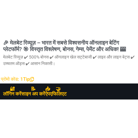
🎉 मेलबेट रिव्यूज़ – भारत में सबसे विश्वसनीय ऑनलाइन बेटिंग
प्लेटफॉर्म? 🎯 विस्तृत विश्लेषण, बोनस, गेम्स, पेमेंट और अधिक! 🎰
मेलबेट रिव्यूज़ ✔️ 500% बोनस ✔️ ऑनलाइन खेल सट्टेबाजी ✔️ लाइव और लाइन बेट्स ✔️
उच्चतम ऑड्स ✔️ आसान निकासी।
प्रोमो कोड: 1Tip
🔐
📝
📥
🤝
लॉगिन करें
साइन अप करें
ऐप
एफिलिएट