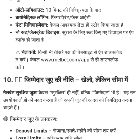
ऑटो-लॉगआउट:
10 मिनट की निष्क्रियता के बाद
बायोमेट्रिक लॉगिन:
फिंगरप्रिंट/फेस आईडी
डेटा मिनिमाइजेशन:
केवल आवश्यक डेटा ही स्टोर किया जाता है
नो रूट/जेलब्रेक डिवाइस:
सुरक्षा के लिए रूट किए गए डिवाइस पर ऐप
ब्लॉक हो जाता है
⚠️
चेतावनी:
किसी भी तीसरे पक्ष की वेबसाइट से ऐप डाउनलोड
न करें। केवल www.melbet.com/app से ही डाउनलोड
करें।
10. 🧑‍⚖️ जिम्मेदार जुए की नीति – खेलो, लेकिन सीमा में
मेलबेट सुरक्षित जुआ
केवल “सुरक्षित” ही नहीं, बल्कि “जिम्मेदार” भी है। यह उन
उपयोगकर्ताओं की मदद करता है जो अपनी जुए की आदत को नियंत्रित करना
चाहते हैं।
🛑 जिम्मेदार जुए के उपकरण:
Deposit Limits
– रोजाना/हफ्ते/महीने की सीमा तय करें
Loss Limits
– अधिकतम हानि सीमा