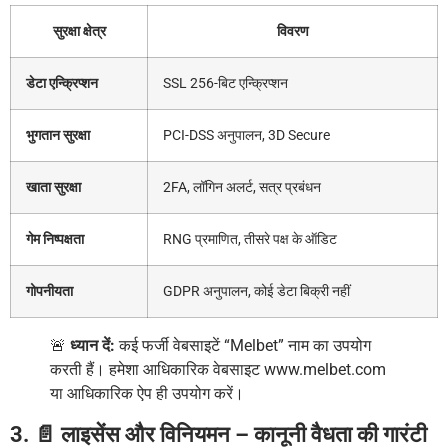
सुरक्षा क्षेत्र
विवरण
डेटा एन्क्रिप्शन
SSL 256-बिट एन्क्रिप्शन
भुगतान सुरक्षा
PCI-DSS अनुपालन, 3D Secure
खाता सुरक्षा
2FA, लॉगिन अलर्ट, सत्र प्रबंधन
गेम निष्पक्षता
RNG प्रमाणित, तीसरे पक्ष के ऑडिट
गोपनीयता
GDPR अनुपालन, कोई डेटा बिक्री नहीं
🚨
ध्यान दें:
कई फर्जी वेबसाइटें “Melbet” नाम का उपयोग
करती हैं। हमेशा आधिकारिक वेबसाइट www.melbet.com
या आधिकारिक ऐप ही उपयोग करें।
3. 📄 लाइसेंस और विनियमन – कानूनी वैधता की गारंटी