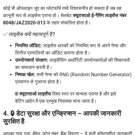
कोई भी ऑनलाइन जुए का प्लेटफॉर्म तभी विश्वसनीय हो सकता है जब वह
कानूनी रूप से लाइसेंस प्राप्त हो। मेलबेट
क्यूरासाओ ई-गैमिंग लाइसेंस नंबर
8048/JAZ2020-013
के तहत संचालित होता है।
✅ लाइसेंस क्यों महत्वपूर्ण है?
नियमित ऑडिट:
लाइसेंस धारकों को नियमित रूप से अपने गेम्स और
वित्तीय प्रणालियों का ऑडिट कराना होता है।
उपयोगकर्ता संरक्षण:
लाइसेंसिंग अथॉरिटी उपयोगकर्ताओं की शिकायतों
का समाधान करती है।
निष्पक्ष खेल:
सभी गेम्स को RNG (Random Number Generator)
प्रमाणन से गुजरना होता है।
🌐
क्यूरासाओ लाइसेंस
विश्व स्तर पर मान्यता प्राप्त है और इसे
बेटिंग उद्योग में एक प्रमुख नियामक माना जाता है।
4. 🔒 डेटा सुरक्षा और एन्क्रिप्शन – आपकी जानकारी
सुरक्षित है
आपका नाम, पता, ईमेल, फ़ोन नंबर, बैंक विवरण – ये सभी संवेदनशील जानकारी