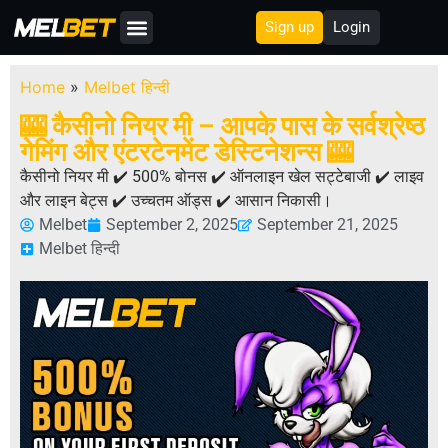
Sign up
Login
Home
»
Melbet हिन्दी
🎰 कैसीनो नियर मी – आपके पास के सर्वश्रेष्ठ
गेमिंग और एंटरटेनमेंट डेस्टिनेशन्स 🎰
कैसीनो नियर मी ✔️ 500% बोनस ✔️ ऑनलाइन खेल सट्टेबाजी ✔️ लाइव
और लाइन बेट्स ✔️ उच्चतम ऑड्स ✔️ आसान निकासी।
Melbet
September 2, 2025
September 21, 2025
Melbet हिन्दी