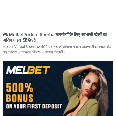
🎮 Melbet Virtual Sports: भारतीयों के लिए आभासी खेलों का
अंतिम गाइड 🏆⚽🏏
Melbet Virtual Sports ✔️ 500% बोनस ✔️ ऑनलाइन खेल सट्टेबाजी ✔️ लाइव और
लाइन बेट्स ✔️ उच्चतम ऑड्स ✔️ आसान निकासी।