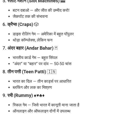
5.
स्लॉट मशीन (Slot Machines)
🎰
बटन दबाओ — और जीत की उम्मीद करो!
जैकपॉट तक की संभावना
6.
क्रैप्स (Craps)
🎲
डाइस रोलिंग गेम — अमेरिका में बहुत पॉपुलर
थोड़ा कॉम्प्लेक्स, लेकिन फन
7.
अंदर बहार (Andar Bahar)
🃏
भारतीय कार्ड गेम — बहुत सिंपल
“अंदर” या “बहार” पर दांव — 50-50 चांस
8.
तीन पत्ती (Teen Patti)
🇮🇳
भारत का दिल — तीन कार्ड्स पर आधारित
ब्लफिंग और लक का मिश्रण
9.
रमी (Rummy)
♠️♥️♣️♦️
स्किल गेम — जिसे भारत में कानूनी माना जाता है
ऑनलाइन और ऑफलाइन दोनों में उपलब्ध