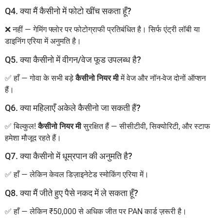
Q4. क्या मैं कैसीनो में फोटो खींच सकता हूँ?
❌ नहीं — गेमिंग फ्लोर पर फोटोग्राफी प्रतिबंधित है। सिर्फ एंट्री लॉबी या
डाइनिंग एरिया में अनुमति है।
Q5. क्या कैसीनो में वीगन/वेज फूड उपलब्ध है?
✅ हाँ — गोवा के सभी बड़े
कैसीनो नियर मी
में वेज और नॉन-वेज दोनों ऑप्शन
हैं।
Q6. क्या महिलाएँ अकेले कैसीनो जा सकती हैं?
✅ बिल्कुल!
कैसीनो नियर मी
सुरक्षित हैं — सीसीटीवी, सिक्योरिटी, और स्टाफ
हमेशा मौजूद रहते हैं।
Q7. क्या कैसीनो में धूम्रपान की अनुमति है?
✅ हाँ — लेकिन केवल डिज़ाइनेटेड स्मोकिंग एरिया में।
Q8. क्या मैं जीते हुए पैसे नकद में ले सकता हूँ?
✅ हाँ — लेकिन ₹50,000 से अधिक जीत पर PAN कार्ड ज़रूरी है।