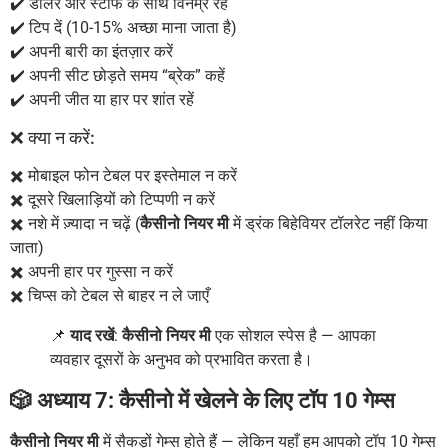
✔️ डीलर और स्टाफ के साथ विनम्र रहें
✔️ टिप दें (10-15% अच्छा माना जाता है)
✔️ अपनी बारी का इंतज़ार करें
✔️ अपनी सीट छोड़ते समय “ब्रेक” कहें
✔️ अपनी जीत या हार पर शांत रहें
❌ क्या न करें:
✖️ मोबाइल फोन टेबल पर इस्तेमाल न करें
✖️ दूसरे खिलाड़ियों को टिप्पणी न करें
✖️ नशे में ज़्यादा न चढ़ें (
कैसीनो नियर मी
में ड्रंक बिहेवियर टॉलरेट नहीं किया
जाता)
✖️ अपनी हार पर गुस्सा न करें
✖️ चिप्स को टेबल से बाहर न ले जाएँ
📌
याद रखें
:
कैसीनो नियर मी
एक सोशल स्पेस है — आपका
व्यवहार दूसरों के अनुभव को प्रभावित करता है।
🎲 अध्याय 7: कैसीनो में खेलने के लिए टॉप 10 गेम्स
कैसीनो नियर मी
में सैकड़ों गेम्स होते हैं — लेकिन यहाँ हम आपको टॉप 10 गेम्स