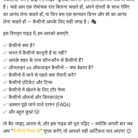
है। चाहे आप एक रोमांचक रात बिताना चाहते हों, अपने दोस्तों के साथ गेमिंग
का आनंद लेना चाहते हों, या फिर बस एक शानदार डिनर और शो का आनंद
लेना चाहते हों — कैसीनो आपके लिए सही जगह है। 🎭
इस विस्तृत गाइड में, हम आपको बताएंगे:
✅ कैसीनो क्या है?
✅ भारत में कैसीनो कानूनी हैं या नहीं?
✅ आपके शहर के पास कौन-कौन से कैसीनो हैं?
✅ ऑनलाइन vs ऑफलाइन कैसीनो – क्या बेहतर है?
✅ कैसीनो में जाने से पहले क्या तैयारी करें?
✅ कैसीनो एटिकेट और टिप्स
✅ कैसीनो में खेलने के लिए टॉप गेम्स
✅ कैसीनो ऑफर्स और डिस्काउंट्स
✅ अक्सर पूछे जाने वाले प्रश्न (FAQs)
✅ और बहुत कुछ! 🎲
तो बैठ जाइए, आराम से, और इस गाइड को पूरा पढ़िए – क्योंकि अगली बार जब
आप “
कैसीनो नियर मी
” गूगल करेंगे, तो आपको यही आर्टिकल याद आएगा! 😊