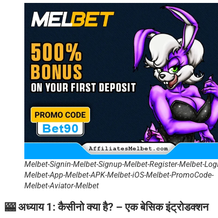
Melbet-Signin-Melbet-Signup-Melbet-Register-Melbet-Log
Melbet-App-Melbet-APK-Melbet-iOS-Melbet-PromoCode-
Melbet-Aviator-Melbet
🎰 अध्याय 1: कैसीनो क्या है? – एक बेसिक इंट्रोडक्शन