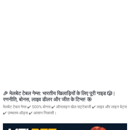
🎉 मेलबेट टेबल गेम्स: भारतीय खिलाड़ियों के लिए पूरी गाइड 🎲 |
रणनीति, बोनस, लाइव डीलर और जीत के टिप्स! 🎯
मेलबेट टेबल गेम्स ✔️ 500% बोनस ✔️ ऑनलाइन खेल सट्टेबाजी ✔️ लाइव और लाइन बेट्स
✔️ उच्चतम ऑड्स ✔️ आसान निकासी।