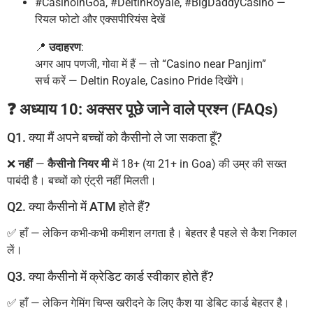
#CasinoInGoa, #DeltinRoyale, #BigDaddyCasino —
रियल फोटो और एक्सपीरियंस देखें
📍
उदाहरण
:
अगर आप पणजी, गोवा में हैं — तो “Casino near Panjim”
सर्च करें — Deltin Royale, Casino Pride दिखेंगे।
❓ अध्याय 10: अक्सर पूछे जाने वाले प्रश्न (FAQs)
Q1. क्या मैं अपने बच्चों को कैसीनो ले जा सकता हूँ?
❌
नहीं
—
कैसीनो नियर मी
में 18+ (या 21+ in Goa) की उम्र की सख्त
पाबंदी है। बच्चों को एंट्री नहीं मिलती।
Q2. क्या कैसीनो में ATM होते हैं?
✅ हाँ — लेकिन कभी-कभी कमीशन लगता है। बेहतर है पहले से कैश निकाल
लें।
Q3. क्या कैसीनो में क्रेडिट कार्ड स्वीकार होते हैं?
✅ हाँ — लेकिन गेमिंग चिप्स खरीदने के लिए कैश या डेबिट कार्ड बेहतर है।