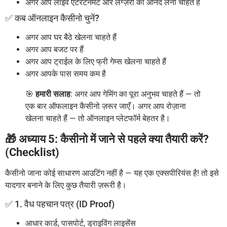
अगर आप लाइव एंटरटेनमेंट और लग्ज़री का आनंद लेना चाहते हैं
✅ कब ऑनलाइन कैसीनो चुनें?
अगर आप घर बैठे खेलना चाहते हैं
अगर आप बजट पर हैं
अगर आप ट्राईल के लिए फ्री गेम्स खेलना चाहते हैं
अगर आपके पास समय कम है
🎯
हमारी सलाह
: अगर आप गेमिंग का पूरा अनुभव चाहते हैं — तो
एक बार ऑफलाइन कैसीनो ज़रूर जाएँ। अगर आप रोज़ाना
खेलना चाहते हैं — तो ऑनलाइन प्लेटफॉर्म बेहतर है।
🎁 अध्याय 5: कैसीनो में जाने से पहले क्या तैयारी करें?
(Checklist)
कैसीनो जाना कोई साधारण आउटिंग नहीं है — यह एक एक्सपीरियंस है! तो इसे
यादगार बनाने के लिए कुछ तैयारी ज़रूरी है।
✅ 1. वैध पहचान पत्र (ID Proof)
आधार कार्ड, पासपोर्ट, ड्राइविंग लाइसेंस