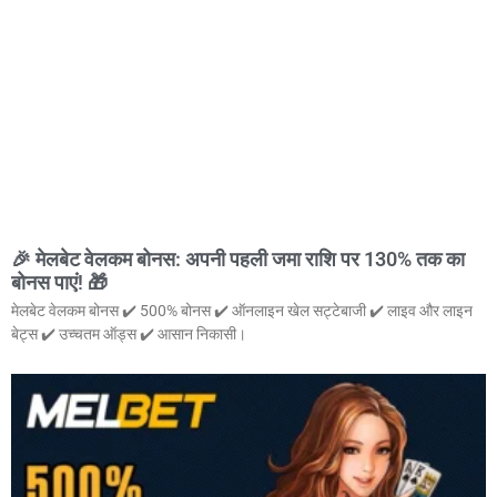
🎉 मेलबेट वेलकम बोनस: अपनी पहली जमा राशि पर 130% तक का
बोनस पाएं! 🎁
मेलबेट वेलकम बोनस ✔️ 500% बोनस ✔️ ऑनलाइन खेल सट्टेबाजी ✔️ लाइव और लाइन
बेट्स ✔️ उच्चतम ऑड्स ✔️ आसान निकासी।