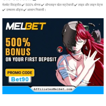
मेलबेट विदड्रॉल ✔️ 500% बोनस ✔️ ऑनलाइन खेल सट्टेबाजी ✔️ लाइव और लाइन बेट्स
✔️ उच्चतम ऑड्स ✔️ आसान निकासी।