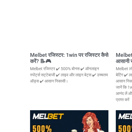
Melbet रजिस्टर: 1win पर रजिस्टर कैसे
Melbet 
करें? 📝🎮
आसानी से
Melbet रजिस्टर ✔️ 500% बोनस ✔️ ऑनलाइन
Melbet लॉ
स्पोर्ट्स सट्टेबाजी ✔️ लाइव और लाइन बेट्स ✔️ उच्चतम
बेटिंग ✔️
ऑड्स ✔️ आसान निकासी।
आसान निक
जानें कि 1w
आनंद लें 
प्राप्त करें