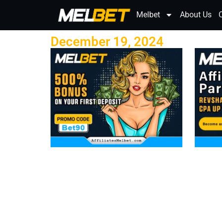
Melbet
About Us
December 19, 2024