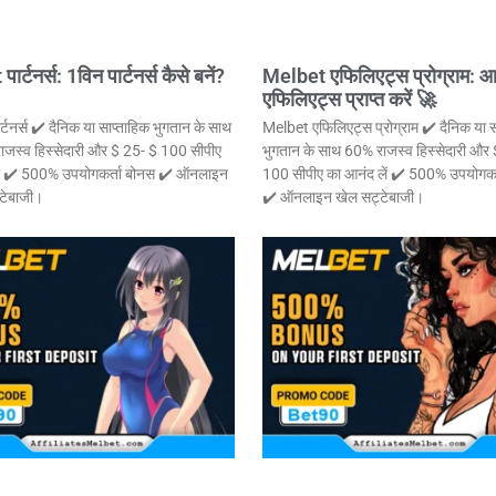
र्टनर्स: 1विन पार्टनर्स कैसे बनें?
Melbet एफिलिएट्स प्रोग्राम: आ
एफिलिएट्स प्राप्त करें 🚀
्टनर्स ✔️ दैनिक या साप्ताहिक भुगतान के साथ
Melbet एफिलिएट्स प्रोग्राम ✔️ दैनिक या स
जस्व हिस्सेदारी और $ 25- $ 100 सीपीए
भुगतान के साथ 60% राजस्व हिस्सेदारी और
ें ✔️ 500% उपयोगकर्ता बोनस ✔️ ऑनलाइन
100 सीपीए का आनंद लें ✔️ 500% उपयोगकर
ट्टेबाजी।
✔️ ऑनलाइन खेल सट्टेबाजी।