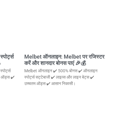
पोर्ट्स
Melbet ऑनलाइन: Melbet पर रजिस्टर

करें और शानदार बोनस पाएं 🎉💰
पोर्ट्स
Melbet ऑनलाइन ✔️ 500% बोनस ✔️ ऑनलाइन
म ऑड्स ✔️
स्पोर्ट्स सट्टेबाजी ✔️ लाइव्स और लाइन बेट्स ✔️
उच्चतम ऑड्स ✔️ आसान निकासी।