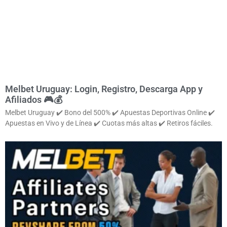
Melbet Uruguay: Login, Registro, Descarga App y
Afiliados 🎮💰
Melbet Uruguay ✔️ Bono del 500% ✔️ Apuestas Deportivas Online ✔️
Apuestas en Vivo y de Línea ✔️ Cuotas más altas ✔️ Retiros fáciles.