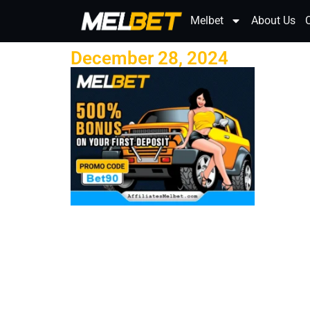
Melbet
About Us
December 28, 2024