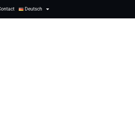
Contact
Deutsch