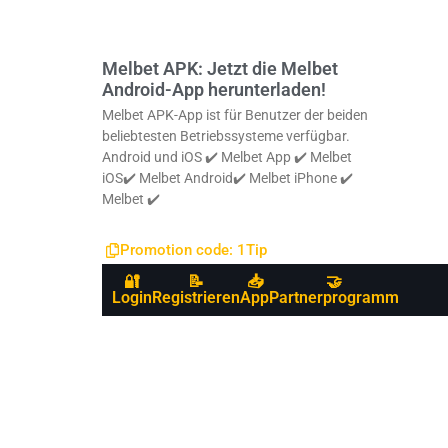
Melbet APK: Jetzt die Melbet
Android-App herunterladen!
Melbet APK-App ist für Benutzer der beiden
beliebtesten Betriebssysteme verfügbar.
Android und iOS ✔️ Melbet App ✔️ Melbet
iOS✔️ Melbet Android✔️ Melbet iPhone ✔️
Melbet ✔️
Promotion code: 1Tip
🔐
📝
📥
🤝
Login
Registrieren
App
Partnerprogramm