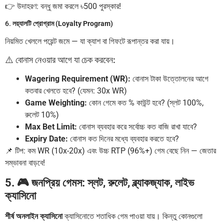
👉 উদাহরণ: বন্ধু জমা করলে ৳500 পুরস্কার!
6.
লয়্যালটি প্রোগ্রাম (Loyalty Program)
নিয়মিত খেললে পয়েন্ট জমে — যা ক্যাশ বা গিফটে রূপান্তর করা যায়।
⚠️ বোনাস নেওয়ার আগে যা চেক করবেন:
Wagering Requirement (WR):
বোনাস টাকা উত্তোলনের আগে
কতবার খেলতে হবে? (যেমন: 30x WR)
Game Weighting:
কোন গেমে কত % কাউন্ট হবে? (স্লট 100%,
রুলেট 10%)
Max Bet Limit:
বোনাস ব্যবহার করে সর্বোচ্চ কত বাজি রাখা যাবে?
Expiry Date:
বোনাস কত দিনের মধ্যে ব্যবহার করতে হবে?
📌 টিপ: কম WR (10x-20x) এবং উচ্চ RTP (96%+) গেম বেছে নিন — জেতার
সম্ভাবনা বাড়বে!
5. 🎮 জনপ্রিয় গেমস: স্লট, রুলেট, ব্ল্যাকজ্যাক, লাইভ
ক্যাসিনো
শীর্ষ অনলাইন ক্যাসিনো
ক্যাসিনোতে শতাধিক গেম পাওয়া যায়। কিন্তু কোনগুলো