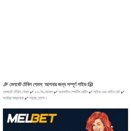
🎉 মেলবেট টেবিল গেমস: আপনার জন্য সম্পূর্ণ গাইড 🎲
মেলবেট টেবিল গেমস ✔️ ৫০০% বোনাস ✔️ অনলাইন স্পোর্টস বেটিং ✔️ লাইভ এবং লাইন বেট ✔️
সর্বোচ্চ সম্ভাবনা ✔️ সহজে তোলা।