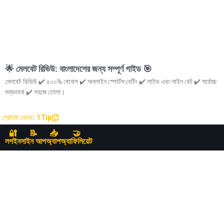
🌟 মেলবেট রিভিউ: বাংলাদেশের জন্য সম্পূর্ণ গাইড 🎯
মেলবেট রিভিউ ✔️ ৫০০% বোনাস ✔️ অনলাইন স্পোর্টস বেটিং ✔️ লাইভ এবং লাইন বেট ✔️ সর্বোচ্চ
সম্ভাবনা ✔️ সহজে তোলা।
প্রোমো কোড: 1Tip
🔐
📝
📥
🤝
লগইন
সাইন আপ
অ্যাপ
অ্যাফিলিয়েট