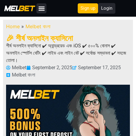
Sign up
Login
Home
»
Melbet বাংলা
🎉 শীর্ষ অনলাইন ক্যাসিনো
শীর্ষ অনলাইন ক্যাসিনো ✔️ অ্যান্ড্রয়েড এবং iOS ✔️ ৫০০% বোনাস ✔️
অনলাইন স্পোর্টস বেটিং ✔️ লাইভ এবং লাইন বেট ✔️ সর্বোচ্চ সম্ভাবনা ✔️ সহজে
তোলা।
Melbet
September 2, 2025
September 17, 2025
Melbet বাংলা