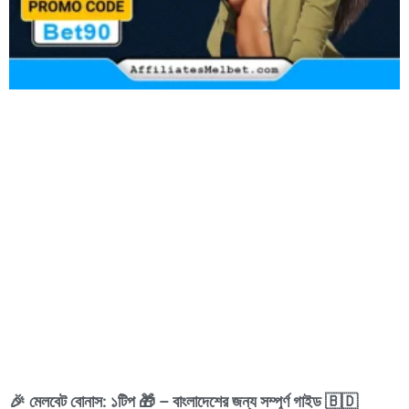
🎉 মেলবেট বোনাস: ১টিপ 🎁 – বাংলাদেশের জন্য সম্পূর্ণ গাইড 🇧🇩