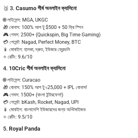
🥉 3.
Casumo শীর্ষ অনলাইন ক্যাসিনো
🌐 লাইসেন্স: MGA, UKGC
🎁 বোনাস: 100% আপ টু $500 + 50 ফ্রি স্পিন
🎮 গেমস: 2500+ (Quickspin, Big Time Gaming)
💳 পেমেন্ট: Nagad, Perfect Money, BTC
📱 মোবাইল: হালকা, দ্রুত, ইউজার ফ্রেন্ডলি
⭐ রেটিং: 9.6/10
4.
10Cric শীর্ষ অনলাইন ক্যাসিনো
🌐 লাইসেন্স: Curacao
🎁 বোনাস: 150% আপ টু ৳25,000 + IPL বোনাস!
🎮 গেমস: 1500+ (বাংলা ইন্টারফেস!)
💳 পেমেন্ট: bKash, Rocket, Nagad, UPI
📱 মোবাইল: বাংলাদেশি ইউজারদের জন্য অপ্টিমাইজড
⭐ রেটিং: 9.5/10
5.
Royal Panda