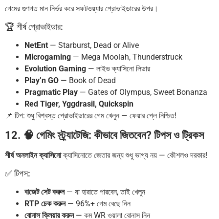
গেমের গুণগত মান নির্ভর করে সফটওয়্যার প্রোভাইডারের উপর।
🏆 শীর্ষ প্রোভাইডার:
NetEnt
— Starburst, Dead or Alive
Microgaming
— Mega Moolah, Thunderstruck
Evolution Gaming
— লাইভ ক্যাসিনো লিডার
Play’n GO
— Book of Dead
Pragmatic Play
— Gates of Olympus, Sweet Bonanza
Red Tiger, Yggdrasil, Quickspin
📌 টিপ: শুধু বিশ্বস্ত প্রোভাইডারের গেম খেলুন — ফেয়ার প্লে নিশ্চিত!
12. 🧠 গেমিং স্ট্র্যাটেজি: কীভাবে জিতবেন? টিপস ও ট্রিকস
শীর্ষ অনলাইন ক্যাসিনো
ক্যাসিনোতে জেতার জন্য শুধু ভাগ্য নয় — কৌশলও দরকার!
✅ টিপস:
বাজেট সেট করুন
— যা হারাতে পারবেন, তাই খেলুন
RTP চেক করুন
— 96%+ গেম বেছে নিন
বোনাস ক্লিয়ার করুন
— কম WR ওয়ালা বোনাস নিন