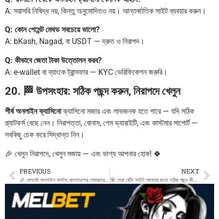
A: সরাসরি নিষিদ্ধ নয়, কিন্তু অনুমোদিতও নয়। আন্তর্জাতিক সাইট ব্যবহার করুন।
Q: কোন পেমেন্ট মেথড সবচেয়ে ভালো?
A: bKash, Nagad, বা USDT — দ্রুত ও নিরাপদ।
Q: কীভাবে জেতা টাকা উত্তোলন করব?
A: e-wallet বা ব্যাংকে ট্রান্সফার — KYC ভেরিফিকেশন জরুরি।
20. 🏁 উপসংহার: সঠিক পছন্দ করুন, নিরাপদে খেলুন
শীর্ষ অনলাইন ক্যাসিনো
ক্যাসিনো মজার এবং লাভজনক হতে পারে — যদি সঠিক
প্ল্যাটফর্ম বেছে নেন। নিরাপত্তা, বোনাস, গেম ভ্যারাইটি, এবং কাস্টমার সাপোর্ট —
সবকিছু চেক করে সিদ্ধান্ত নিন।
🎉 খেলুন নিরাপদে, খেলুন মজায় — এবং ভাগ্য আপনার হোক! 🍀
PREVIOUS
NEXT
🎉 মেলবেট অনলাইন স্লটস: বাংলাদেশের গেমারদের জন্য সম্পূর্ণ গাইড 🎰
🎯 সেরা বেটিং সাইট: আপনার জন্য সঠিক পছন্দ কীভাবে খুঁজে পাবেন? 🎯