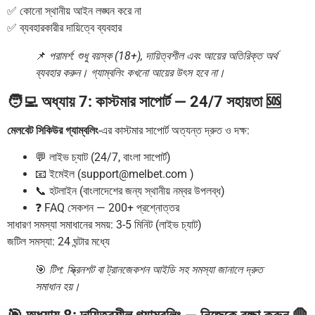
✅ কোনো স্থানীয় আইন লঙ্ঘন করে না
✅ ব্যবহারকারীর দায়িত্বে ব্যবহার
📌
পরামর্শ: শুধু বয়স্ক (18+), দায়িত্বশীল এবং আয়ের অতিরিক্ত অর্থ
ব্যবহার করুন। গ্যাম্বলিং কখনো আয়ের উৎস হবে না।
🧑‍💻 অধ্যায় 7: কাস্টমার সাপোর্ট — 24/7 সহায়তা 🆘
মেলবেট সিকিউর গ্যাম্বলিং
-এর কাস্টমার সাপোর্ট অত্যন্ত দ্রুত ও দক্ষ:
💬 লাইভ চ্যাট (24/7, বাংলা সাপোর্ট)
📧 ইমেইল (support@melbet.com )
📞 হটলাইন (বাংলাদেশের জন্য স্থানীয় নম্বর উপলব্ধ)
❓ FAQ সেকশন — 200+ প্রশ্নোত্তর
সাধারণ সমস্যা সমাধানের সময়: 3-5 মিনিট (লাইভ চ্যাট)
জটিল সমস্যা: 24 ঘন্টার মধ্যে
🎯
টিপ: স্ক্রিনশট বা ট্রানজেকশন আইডি সহ সমস্যা জানালে দ্রুত
সমাধান হয়।