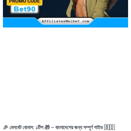
🎉 মেলবেট বোনাস: ১টিপ 🎁 – বাংলাদেশের জন্য সম্পূর্ণ গাইড 🇧🇩