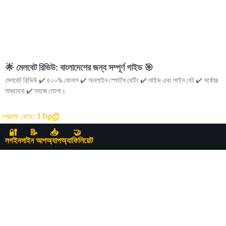
🌟 মেলবেট রিভিউ: বাংলাদেশের জন্য সম্পূর্ণ গাইড 🎯
মেলবেট রিভিউ ✔️ ৫০০% বোনাস ✔️ অনলাইন স্পোর্টস বেটিং ✔️ লাইভ এবং লাইন বেট ✔️ সর্বোচ্চ
সম্ভাবনা ✔️ সহজে তোলা।
প্রোমো কোড: 1Tip
🔐
📝
📥
🤝
লগইন
সাইন আপ
অ্যাপ
অ্যাফিলিয়েট