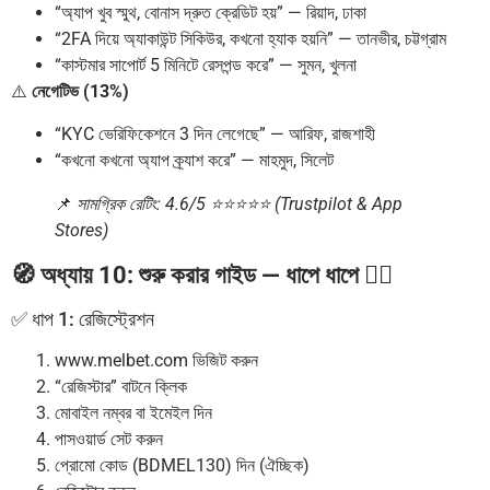
“অ্যাপ খুব স্মুথ, বোনাস দ্রুত ক্রেডিট হয়” — রিয়াদ, ঢাকা
“2FA দিয়ে অ্যাকাউন্ট সিকিউর, কখনো হ্যাক হয়নি” — তানভীর, চট্টগ্রাম
“কাস্টমার সাপোর্ট 5 মিনিটে রেসপন্ড করে” — সুমন, খুলনা
⚠️
নেগেটিভ (13%)
“KYC ভেরিফিকেশনে 3 দিন লেগেছে” — আরিফ, রাজশাহী
“কখনো কখনো অ্যাপ ক্র্যাশ করে” — মাহমুদ, সিলেট
📌
সামগ্রিক রেটিং: 4.6/5 ⭐⭐⭐⭐⭐ (Trustpilot & App
Stores)
🧭 অধ্যায় 10: শুরু করার গাইড — ধাপে ধাপে 🚶‍♂️
✅ ধাপ 1: রেজিস্ট্রেশন
www.melbet.com ভিজিট করুন
“রেজিস্টার” বাটনে ক্লিক
মোবাইল নম্বর বা ইমেইল দিন
পাসওয়ার্ড সেট করুন
প্রোমো কোড (BDMEL130) দিন (ঐচ্ছিক)