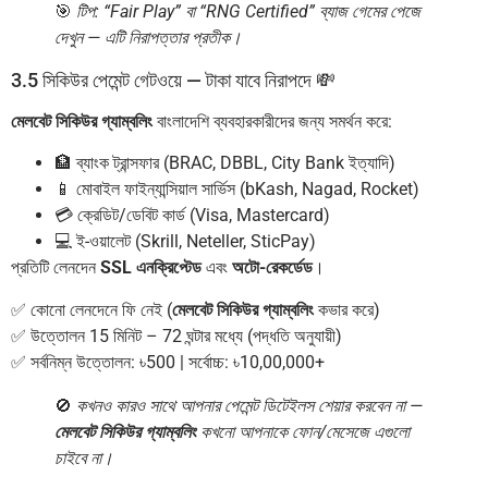
🎯
টিপ: “Fair Play” বা “RNG Certified” ব্যাজ গেমের পেজে
দেখুন — এটি নিরাপত্তার প্রতীক।
3.5 সিকিউর পেমেন্ট গেটওয়ে — টাকা যাবে নিরাপদে 💸
মেলবেট সিকিউর গ্যাম্বলিং
বাংলাদেশি ব্যবহারকারীদের জন্য সমর্থন করে:
🏦 ব্যাংক ট্রান্সফার (BRAC, DBBL, City Bank ইত্যাদি)
📱 মোবাইল ফাইন্যান্সিয়াল সার্ভিস (bKash, Nagad, Rocket)
💳 ক্রেডিট/ডেবিট কার্ড (Visa, Mastercard)
💻 ই-ওয়ালেট (Skrill, Neteller, SticPay)
প্রতিটি লেনদেন
SSL এনক্রিপ্টেড
এবং
অটো-রেকর্ডেড
।
✅ কোনো লেনদেনে ফি নেই (
মেলবেট সিকিউর গ্যাম্বলিং
কভার করে)
✅ উত্তোলন 15 মিনিট – 72 ঘন্টার মধ্যে (পদ্ধতি অনুযায়ী)
✅ সর্বনিম্ন উত্তোলন: ৳500 | সর্বোচ্চ: ৳10,00,000+
🚫
কখনও কারও সাথে আপনার পেমেন্ট ডিটেইলস শেয়ার করবেন না —
মেলবেট সিকিউর গ্যাম্বলিং
কখনো আপনাকে ফোন/মেসেজে এগুলো
চাইবে না।