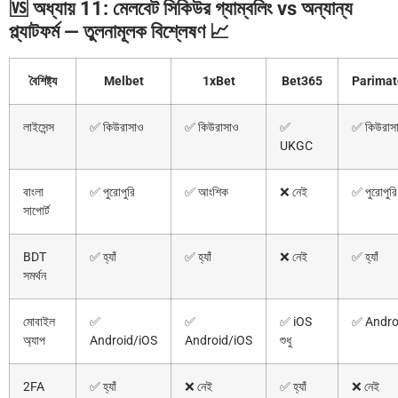
🆚 অধ্যায় 11:
মেলবেট সিকিউর গ্যাম্বলিং
vs অন্যান্য
প্ল্যাটফর্ম — তুলনামূলক বিশ্লেষণ 📈
বৈশিষ্ট্য
Melbet
1xBet
Bet365
Parimat
লাইসেন্স
✅ কিউরাসাও
✅ কিউরাসাও
✅
✅ কিউরাস
UKGC
বাংলা
✅ পুরোপুরি
✅ আংশিক
❌ নেই
✅ পুরোপুরি
সাপোর্ট
BDT
✅ হ্যাঁ
✅ হ্যাঁ
❌ নেই
✅ হ্যাঁ
সমর্থন
মোবাইল
✅
✅
✅ iOS
✅ Andro
অ্যাপ
Android/iOS
Android/iOS
শুধু
2FA
✅ হ্যাঁ
❌ নেই
✅ হ্যাঁ
❌ নেই