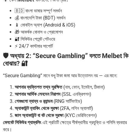
🇧🇩 বাংলা ভাষার সম্পূর্ণ সমর্থন
💰 বাংলাদেশি টাকা (BDT) সমর্থন
📱 মোবাইল অ্যাপ (Android & iOS)
🎁 আকর্ষক বোনাস ও প্রোমোশন
🔐 সিকিউর পেমেন্ট গেটওয়ে
⚡ 24/7 কাস্টমার সাপোর্ট
🛡️ অধ্যায় 2: “Secure Gambling” বলতে Melbet কি
বোঝায়? 🔐
“Secure Gambling” মানে শুধু টাকা জমা আর উত্তোলন নয় — এর মানে:
আপনার ব্যক্তিগত তথ্য সুরক্ষিত
(নাম, ফোন, ইমেইল, ঠিকানা)
আপনার আর্থিক লেনদেন নিরাপদ
(SSL এনক্রিপশন)
গেমগুলো ন্যায্য ও র‍্যান্ডম
(RNG সার্টিফাইড)
অ্যাকাউন্ট হ্যাকিং থেকে সুরক্ষা
(2FA, লগিন অ্যালার্ট)
জাল অ্যাকাউন্ট বা বট থেকে সুরক্ষা
(KYC ভেরিফিকেশন)
মেলবেট সিকিউর গ্যাম্বলিং
এই প্রতিটি ক্ষেত্রে শীর্ষস্থানীয় প্রযুক্তি ও পলিসি ব্যবহার
করে।