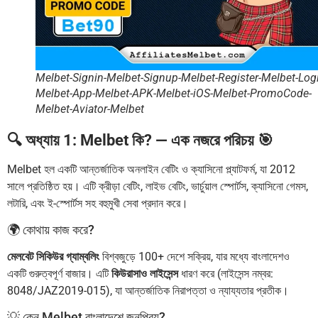
Melbet-Signin-Melbet-Signup-Melbet-Register-Melbet-Log
Melbet-App-Melbet-APK-Melbet-iOS-Melbet-PromoCode-
Melbet-Aviator-Melbet
🔍 অধ্যায় 1: Melbet কি? — এক নজরে পরিচয় 🎯
Melbet হল একটি আন্তর্জাতিক অনলাইন বেটিং ও ক্যাসিনো প্ল্যাটফর্ম, যা 2012
সালে প্রতিষ্ঠিত হয়। এটি ক্রীড়া বেটিং, লাইভ বেটিং, ভার্চুয়াল স্পোর্টস, ক্যাসিনো গেমস,
লটারি, এবং ই-স্পোর্টস সহ বহুমুখী সেবা প্রদান করে।
🌍 কোথায় কাজ করে?
মেলবেট সিকিউর গ্যাম্বলিং
বিশ্বজুড়ে 100+ দেশে সক্রিয়, যার মধ্যে বাংলাদেশও
একটি গুরুত্বপূর্ণ বাজার। এটি
কিউরাসাও লাইসেন্স
ধারণ করে (লাইসেন্স নম্বর:
8048/JAZ2019-015), যা আন্তর্জাতিক নিরাপত্তা ও ন্যায্যতার প্রতীক।
💡 কেন Melbet বাংলাদেশে জনপ্রিয়?