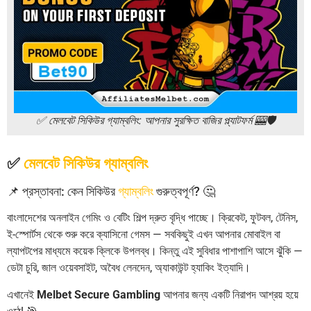
✅ মেলবেট সিকিউর গ্যাম্বলিং: আপনার সুরক্ষিত বাজির প্ল্যাটফর্ম 🎰🛡️
✅
মেলবেট সিকিউর গ্যাম্বলিং
📌 প্রস্তাবনা: কেন সিকিউর
গ্যাম্বলিং
গুরুত্বপূর্ণ? 🤔
বাংলাদেশের অনলাইন গেমিং ও বেটিং শিল্প দ্রুত বৃদ্ধি পাচ্ছে। ক্রিকেট, ফুটবল, টেনিস,
ই-স্পোর্টস থেকে শুরু করে ক্যাসিনো গেমস — সবকিছুই এখন আপনার মোবাইল বা
ল্যাপটপের মাধ্যমে কয়েক ক্লিকে উপলব্ধ। কিন্তু এই সুবিধার পাশাপাশি আসে ঝুঁকি —
ডেটা চুরি, জাল ওয়েবসাইট, অবৈধ লেনদেন, অ্যাকাউন্ট হ্যাকিং ইত্যাদি।
এখানেই
Melbet Secure Gambling
আপনার জন্য একটি নিরাপদ আশ্রয় হয়ে