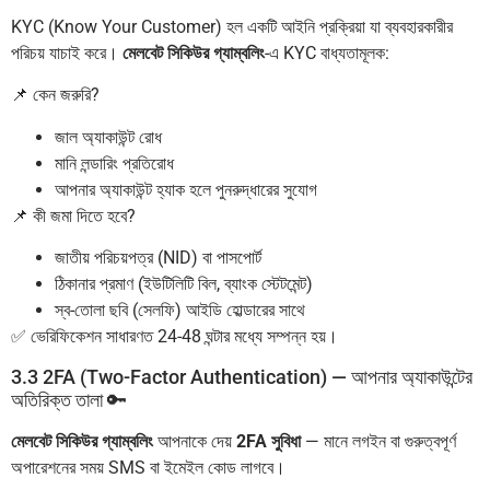
KYC (Know Your Customer) হল একটি আইনি প্রক্রিয়া যা ব্যবহারকারীর
পরিচয় যাচাই করে।
মেলবেট সিকিউর গ্যাম্বলিং
-এ KYC বাধ্যতামূলক:
📌 কেন জরুরি?
জাল অ্যাকাউন্ট রোধ
মানি লন্ডারিং প্রতিরোধ
আপনার অ্যাকাউন্ট হ্যাক হলে পুনরুদ্ধারের সুযোগ
📌 কী জমা দিতে হবে?
জাতীয় পরিচয়পত্র (NID) বা পাসপোর্ট
ঠিকানার প্রমাণ (ইউটিলিটি বিল, ব্যাংক স্টেটমেন্ট)
স্ব-তোলা ছবি (সেলফি) আইডি হোল্ডারের সাথে
✅ ভেরিফিকেশন সাধারণত 24-48 ঘন্টার মধ্যে সম্পন্ন হয়।
3.3 2FA (Two-Factor Authentication) — আপনার অ্যাকাউন্টের
অতিরিক্ত তালা 🔑
মেলবেট সিকিউর গ্যাম্বলিং
আপনাকে দেয়
2FA সুবিধা
— মানে লগইন বা গুরুত্বপূর্ণ
অপারেশনের সময় SMS বা ইমেইল কোড লাগবে।