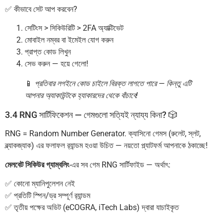
✅ কীভাবে সেট আপ করবেন?
সেটিংস > সিকিউরিটি > 2FA অ্যাক্টিভেট
মোবাইল নম্বর বা ইমেইল যোগ করুন
প্রাপ্ত কোড লিখুন
সেভ করুন — হয়ে গেলো!
📱
প্রতিবার লগইনে কোড চাইলে বিরক্ত লাগতে পারে — কিন্তু এটি
আপনার অ্যাকাউন্টকে হ্যাকারদের থেকে বাঁচাবে!
3.4 RNG সার্টিফিকেশন — গেমগুলো সত্যিই ন্যায্য কিনা? 🎲
RNG = Random Number Generator. ক্যাসিনো গেমস (রুলেট, স্লট,
ব্ল্যাকজ্যাক) এর ফলাফল র‍্যান্ডম হওয়া উচিত — নয়তো প্ল্যাটফর্ম আপনাকে ঠকাচ্ছে!
মেলবেট সিকিউর গ্যাম্বলিং
-এর সব গেম RNG সার্টিফাইড — অর্থাৎ:
✅ কোনো ম্যানিপুলেশন নেই
✅ প্রতিটি স্পিন/ড্র সম্পূর্ণ র‍্যান্ডম
✅ তৃতীয় পক্ষের অডিট (eCOGRA, iTech Labs) দ্বারা যাচাইকৃত