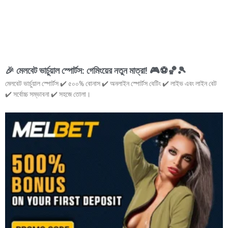
🎉 মেলবেট ভার্চুয়াল স্পোর্টস: গেমিংয়ের নতুন মাত্রা! 🎮⚽🏀🎾
মেলবেট ভার্চুয়াল স্পোর্টস ✔️ ৫০০% বোনাস ✔️ অনলাইন স্পোর্টস বেটিং ✔️ লাইভ এবং লাইন বেট
✔️ সর্বোচ্চ সম্ভাবনা ✔️ সহজে তোলা।