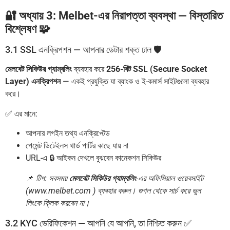
🔐 অধ্যায় 3: Melbet-এর নিরাপত্তা ব্যবস্থা — বিস্তারিত
বিশ্লেষণ 🧩
3.1 SSL এনক্রিপশন — আপনার ডেটার শক্ত ঢাল 🛡️
মেলবেট সিকিউর গ্যাম্বলিং
ব্যবহার করে
256-বিট SSL (Secure Socket
Layer) এনক্রিপশন
— একই প্রযুক্তি যা ব্যাংক ও ই-কমার্স সাইটগুলো ব্যবহার
করে।
✅ এর মানে:
আপনার লগইন তথ্য এনক্রিপ্টেড
পেমেন্ট ডিটেইলস থার্ড পার্টির কাছে যায় না
URL-এ 🔒 আইকন দেখলে বুঝবেন কানেকশন সিকিউর
📌
টিপ: সবসময়
মেলবেট সিকিউর গ্যাম্বলিং
-এর অফিসিয়াল ওয়েবসাইট
(www.melbet.com ) ব্যবহার করুন। গুগল থেকে সার্চ করে ভুল
লিংকে ক্লিক করবেন না।
3.2 KYC ভেরিফিকেশন — আপনি যে আপনি, তা নিশ্চিত করুন ✅