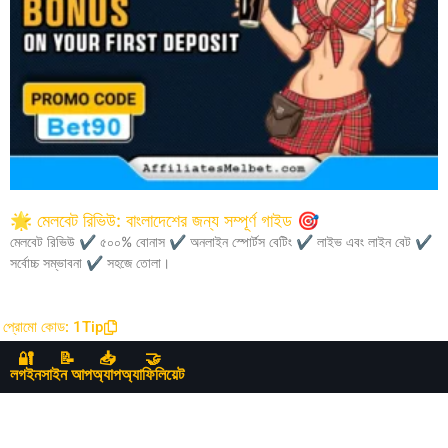
🌟 মেলবেট রিভিউ: বাংলাদেশের জন্য সম্পূর্ণ গাইড 🎯
মেলবেট রিভিউ ✔️ ৫০০% বোনাস ✔️ অনলাইন স্পোর্টস বেটিং ✔️ লাইভ এবং লাইন বেট ✔️
সর্বোচ্চ সম্ভাবনা ✔️ সহজে তোলা।
প্রোমো কোড: 1Tip
🔐
📝
📥
🤝
লগইন
সাইন আপ
অ্যাপ
অ্যাফিলিয়েট