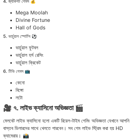
4. জ্যাকপট গেমস 💰
Mega Moolah
Divine Fortune
Hall of Gods
5. ভার্চুয়াল স্পোর্টস ⚽
ভার্চুয়াল ফুটবল
ভার্চুয়াল হর্স রেসিং
ভার্চুয়াল ক্রিকেট
6. টিভি গেমস 📺
কেনো
বিঙ্গো
লটো
🎥 ৭. লাইভ ক্যাসিনো অভিজ্ঞতা 🎬
মেলবেট লাইভ ক্যাসিনো হলো একটি রিয়েল-টাইম গেমিং অভিজ্ঞতা যেখানে আপনি
বাস্তব ডিলারদের সাথে খেলতে পারবেন। সব গেম লাইভ স্ট্রিম করা হয় HD
ক্যামেরায়। 📸