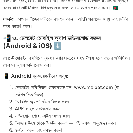
বাংলাদেশি ব্যবহারকারীদের সেবা দেয়। অনেক বাংলাদেশি ব্যবহারকারী মেলবেট ব্যবহার
করেন কারণ এটি নিরাপদ, বিশ্বস্ত এবং বাংলা ভাষায় সমর্থন প্রদান করে। 🇧🇩
সতর্কতা:
আপনার নিজের দায়িত্বে ব্যবহার করুন। আইনি পরামর্শের জন্য আইনজীবীর
সাথে পরামর্শ করুন।
📲 ৩. মেলবেট মোবাইল অ্যাপ ডাউনলোড করুন
(Android & iOS) ⬇️
মেলবেট মোবাইল ক্যাসিনো ব্যবহার করার সবচেয়ে সহজ উপায় হলো তাদের অফিসিয়াল
মোবাইল অ্যাপ ডাউনলোড করা।
📱 Android ব্যবহারকারীদের জন্য:
মেলবেটের অফিসিয়াল ওয়েবসাইটে যান: www.melbet.com (বা
সর্বশেষ মিরর লিংক)
“মোবাইল অ্যাপ” বাটনে ক্লিক করুন
APK ফাইল ডাউনলোড করুন
ডাউনলোড শেষে, ফাইল ওপেন করুন
“অজানা উৎস থেকে ইনস্টল করুন” — এই অপশন অনুমোদন করুন
ইনস্টল করুন এবং লগইন করুন!