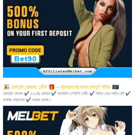
🎉 মেলবেট বোনাস: ১টিপ 🎁 – বাংলাদেশের জন্য সম্পূর্ণ গাইড 🇧🇩
মেলবেট বোনাস ✔️ ৫০০% বোনাস ✔️ অনলাইন স্পোর্টস বেটিং ✔️ লাইভ এবং লাইন বেট ✔️
সর্বোচ্চ সম্ভাবনা ✔️ সহজে তোলা।