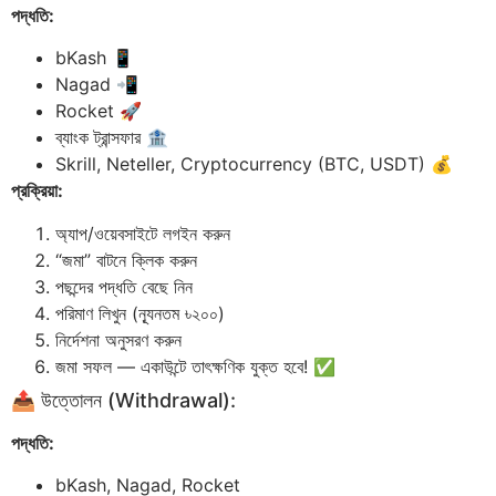
পদ্ধতি:
bKash 📱
Nagad 📲
Rocket 🚀
ব্যাংক ট্রান্সফার 🏦
Skrill, Neteller, Cryptocurrency (BTC, USDT) 💰
প্রক্রিয়া:
অ্যাপ/ওয়েবসাইটে লগইন করুন
“জমা” বাটনে ক্লিক করুন
পছন্দের পদ্ধতি বেছে নিন
পরিমাণ লিখুন (ন্যূনতম ৳২০০)
নির্দেশনা অনুসরণ করুন
জমা সফল — একাউন্টে তাৎক্ষণিক যুক্ত হবে! ✅
📤 উত্তোলন (Withdrawal):
পদ্ধতি:
bKash, Nagad, Rocket