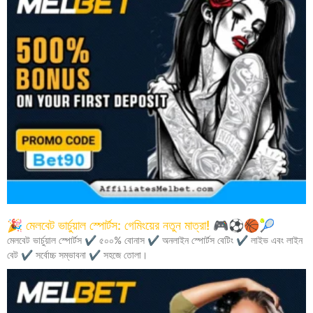
🎉 মেলবেট ভার্চুয়াল স্পোর্টস: গেমিংয়ের নতুন মাত্রা! 🎮⚽🏀🎾
মেলবেট ভার্চুয়াল স্পোর্টস ✔️ ৫০০% বোনাস ✔️ অনলাইন স্পোর্টস বেটিং ✔️ লাইভ এবং লাইন
বেট ✔️ সর্বোচ্চ সম্ভাবনা ✔️ সহজে তোলা।