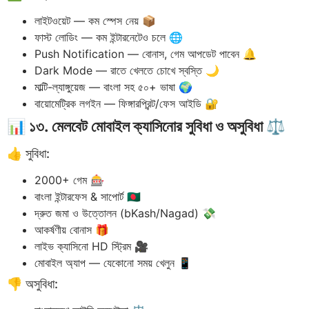
লাইটওয়েট — কম স্পেস নেয় 📦
ফাস্ট লোডিং — কম ইন্টারনেটেও চলে 🌐
Push Notification — বোনাস, গেম আপডেট পাবেন 🔔
Dark Mode — রাতে খেলতে চোখে স্বস্তি 🌙
মাল্টি-ল্যাঙ্গুয়েজ — বাংলা সহ ৫০+ ভাষা 🌍
বায়োমেট্রিক লগইন — ফিঙ্গারপ্রিন্ট/ফেস আইডি 🔐
📊 ১৩. মেলবেট মোবাইল ক্যাসিনোর সুবিধা ও অসুবিধা ⚖️
👍 সুবিধা:
2000+ গেম 🎰
বাংলা ইন্টারফেস & সাপোর্ট 🇧🇩
দ্রুত জমা ও উত্তোলন (bKash/Nagad) 💸
আকর্ষণীয় বোনাস 🎁
লাইভ ক্যাসিনো HD স্ট্রিম 🎥
মোবাইল অ্যাপ — যেকোনো সময় খেলুন 📱
👎 অসুবিধা: