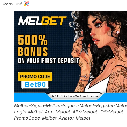
শুরু করা যাক! 🎉
Melbet-Signin-Melbet-Signup-Melbet-Register-Melb
Login-Melbet-App-Melbet-APK-Melbet-iOS-Melbet-
PromoCode-Melbet-Aviator-Melbet