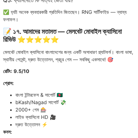
Q5: ক্যাসিনোতে কি সত্যিই জেতা যায়?
✅ হ্যাঁ! অনেক ব্যবহারকারী প্রতিদিন জিতছেন। RNG সার্টিফাইড — ন্যায্য
ফলাফল।
📝 ১৭. আমাদের মতামত — মেলবেট মোবাইল ক্যাসিনো
রিভিউ ⭐⭐⭐⭐⭐
মেলবেট মোবাইল ক্যাসিনো বাংলাদেশের জন্য একটি অসাধারণ প্ল্যাটফর্ম। বাংলা ভাষা,
স্থানীয় পেমেন্ট, দ্রুত উত্তোলন, প্রচুর গেম — সবকিছু একসাথে! 🎯
রেটিং: 9.5/10
প্রোস:
বাংলা ইন্টারফেস & সাপোর্ট 🇧🇩
bKash/Nagad সাপোর্ট 💸
2000+ গেম 🎰
লাইভ ক্যাসিনো HD 🎥
দ্রুত উত্তোলন ⚡
কনস: