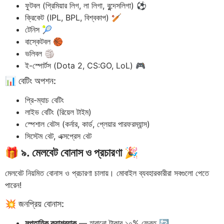
ফুটবল (প্রিমিয়ার লিগ, লা লিগা, বুন্দেসলিগা) ⚽
ক্রিকেট (IPL, BPL, বিশ্বকাপ) 🏏
টেনিস 🎾
বাস্কেটবল 🏀
ভলিবল 🏐
ই-স্পোর্টস (Dota 2, CS:GO, LoL) 🎮
📊 বেটিং অপশন:
প্রি-ম্যাচ বেটিং
লাইভ বেটিং (রিয়েল টাইম)
স্পেশাল বেটস (কর্নার, কার্ড, প্লেয়ার পারফরম্যান্স)
সিস্টেম বেট, এক্সপ্রেস বেট
🎁 ৯. মেলবেট বোনাস ও প্রচারণা 🎉
মেলবেট নিয়মিত বোনাস ও প্রচারণা চালায়। মোবাইল ব্যবহারকারীরা সবগুলো পেতে
পারেন!
💥 জনপ্রিয় বোনাস:
সপ্তাহিক ক্যাশব্যাক
— হারানো টাকার ১০% ফেরত 🔄