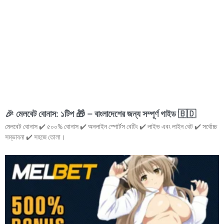
🎉 মেলবেট বোনাস: ১টিপ 🎁 – বাংলাদেশের জন্য সম্পূর্ণ গাইড 🇧🇩
মেলবেট বোনাস ✔️ ৫০০% বোনাস ✔️ অনলাইন স্পোর্টস বেটিং ✔️ লাইভ এবং লাইন বেট ✔️ সর্বোচ্চ
সম্ভাবনা ✔️ সহজে তোলা।