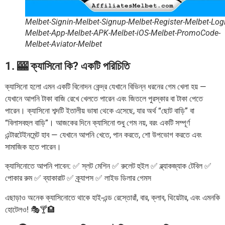
Melbet-Signin-Melbet-Signup-Melbet-Register-Melbet-Log
Melbet-App-Melbet-APK-Melbet-iOS-Melbet-PromoCode-
Melbet-Aviator-Melbet
1. 🎰 ক্যাসিনো কি? একটি পরিচিতি
ক্যাসিনো হলো এমন একটি বিনোদন কেন্দ্র যেখানে বিভিন্ন ধরনের গেম খেলা হয় —
যেখানে আপনি টাকা বাজি রেখে খেলতে পারেন এবং জিতলে পুরস্কার বা টাকা পেতে
পারেন। ক্যাসিনো শব্দটি ইতালীয় ভাষা থেকে এসেছে, যার অর্থ “ছোট বাড়ি” বা
“বিলাসবহুল বাড়ি”। আজকের দিনে ক্যাসিনো শুধু গেম নয়, বরং একটি সম্পূর্ণ
এন্টারটেইনমেন্ট হাব — যেখানে আপনি খেতে, পান করতে, শো উপভোগ করতে এবং
সামাজিক হতে পারেন।
ক্যাসিনোতে আপনি পাবেন: ✅ স্লট মেশিন ✅ রুলেট হুইল ✅ ব্ল্যাকজ্যাক টেবিল ✅
পোকার রুম ✅ ব্যাকারাট ✅ ক্র্যাপস ✅ লাইভ ডিলার গেমস
এছাড়াও অনেক ক্যাসিনোতে থাকে হাই-এন্ড রেস্তোরাঁ, বার, ক্লাব, থিয়েটার, এবং এমনকি
হোটেলও! 🎭🍸🏨