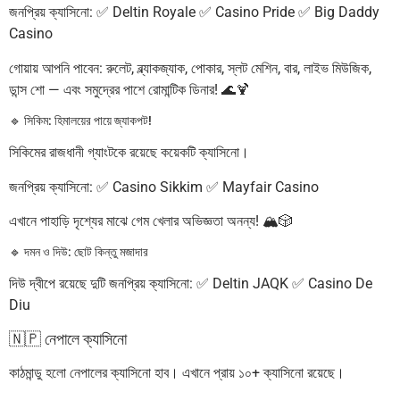
জনপ্রিয় ক্যাসিনো: ✅ Deltin Royale ✅ Casino Pride ✅ Big Daddy
Casino
গোয়ায় আপনি পাবেন: রুলেট, ব্ল্যাকজ্যাক, পোকার, স্লট মেশিন, বার, লাইভ মিউজিক,
ডান্স শো — এবং সমুদ্রের পাশে রোমান্টিক ডিনার! 🌊🍹
🔹 সিকিম: হিমালয়ের পায়ে জ্যাকপট!
সিকিমের রাজধানী গ্যাংটকে রয়েছে কয়েকটি ক্যাসিনো।
জনপ্রিয় ক্যাসিনো: ✅ Casino Sikkim ✅ Mayfair Casino
এখানে পাহাড়ি দৃশ্যের মাঝে গেম খেলার অভিজ্ঞতা অনন্য! 🏔️🎲
🔹 দমন ও দিউ: ছোট কিন্তু মজাদার
দিউ দ্বীপে রয়েছে দুটি জনপ্রিয় ক্যাসিনো: ✅ Deltin JAQK ✅ Casino De
Diu
🇳🇵 নেপালে ক্যাসিনো
কাঠমান্ডু হলো নেপালের ক্যাসিনো হাব। এখানে প্রায় ১০+ ক্যাসিনো রয়েছে।