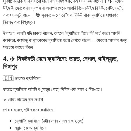
সুবিধা: কাছাকাছি ক্যাসিনো মানে কম ভ্রমণ খরচ, কম সময়, কম ঝামেলা। 🎯 রিয়েল-
টাইম ইনফো: গুগল ম্যাপস বা অ্যাপস থেকে আপনি রিয়েল-টাইম রিভিউ, রেটিং, ফটো,
এবং সময়সূচী পাবেন। 🎯 সুরক্ষা: ভালো রেটিং ও রিভিউ থাকা ক্যাসিনো সাধারণত
নিরাপদ এবং বিশ্বস্ত।
উদাহরণ: আপনি যদি ঢাকায় থাকেন, তাহলে “ক্যাসিনো নিয়ার মি” সার্চ করলে আপনি
কলকাতা, কাঠমান্ডু বা ব্যাংককের ক্যাসিনো গুলো দেখতে পাবেন — যেগুলো আপনার জন্য
সবচেয়ে কাছের বিকল্প।
4. ✈️ নিকটবর্তী দেশে ক্যাসিনো: ভারত, নেপাল, থাইল্যান্ড,
সিঙ্গাপুর
🇮🇳 ভারতে ক্যাসিনো
ভারতে ক্যাসিনো আইনি শুধুমাত্র গোয়া, সিকিম এবং দমন ও দিউ-তে।
🔹 গোয়া: ভারতের লাস ভেগাস!
গোয়ায় রয়েছে দুটি ধরনের ক্যাসিনো:
ফ্লোটিং ক্যাসিনো (নদীর ওপর ভাসমান জাহাজে)
ল্যান্ড-বেসড ক্যাসিনো