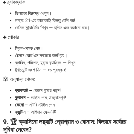
♠️ ব্ল্যাকজ্যাক
ডিলারের বিরুদ্ধে খেলুন।
লক্ষ্য: 21-এর কাছাকাছি কিন্তু বেশি নয়!
বেসিক স্ট্র্যাটেজি শিখুন — হাউস এজ কমানো যায়।
♣️ পোকার
স্কিল-বেসড গেম।
টেক্সাস হোল্ড’এম সবচেয়ে জনপ্রিয়।
ব্লাফিং, পজিশন, হ্যান্ড র‍্যাঙ্কিং — শিখুন!
টুর্নামেন্টে অংশ নিন — বড় পুরস্কার!
🎲 অন্যান্য গেমস:
ব্যাকারাট
– জেমস বন্ডের পছন্দ!
ক্র্যাপস
– ডাইস গেম, উচ্ছ্বাসপূর্ণ!
কেনো
– লটারি স্টাইল গেম
ফ্যান্টান
– এশিয়ান ফেভারিট
9. 🏆 ক্যাসিনো লয়্যাল্টি প্রোগ্রাম ও বোনাস: কিভাবে সর্বোচ্চ
সুবিধা নেবেন?