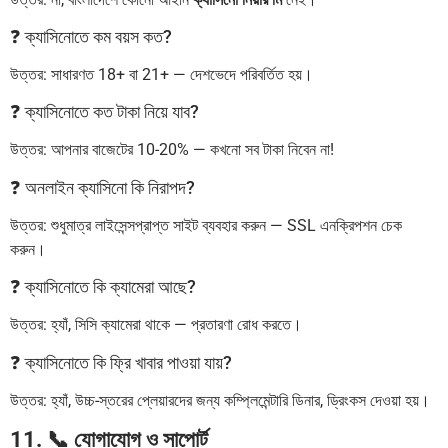
❓ ক্যাসিনোতে কম বয়স কত?
উত্তর: সাধারণত 18+ বা 21+ — দেশভেদে পরিবর্তিত হয়।
❓ ক্যাসিনোতে কত টাকা নিয়ে যাব?
উত্তর: আপনার বাজেটের 10-20% — কখনো সব টাকা নিবেন না!
❓ অনলাইন ক্যাসিনো কি নিরাপদ?
উত্তর: শুধুমাত্র লাইসেন্সপ্রাপ্ত সাইট ব্যবহার করুন — SSL এনক্রিপশন চেক
করুন।
❓ ক্যাসিনোতে কি ক্যামেরা আছে?
উত্তর: হ্যাঁ, সিসি ক্যামেরা থাকে — প্রতারণা রোধ করতে।
❓ ক্যাসিনোতে কি ফ্রি খাবার পাওয়া যায়?
উত্তর: হ্যাঁ, উচ্চ-স্তরের প্লেয়ারদের জন্য কম্প্লিমেন্টারি ডিনার, ড্রিংকস দেওয়া হয়।
11. 📞 যোগাযোগ ও সাপোর্ট