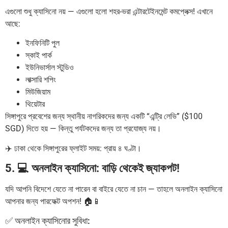
এগুলো শুধু ক্যাসিনো নয় — এগুলো হলো শহর-ভরা এন্টারটেইনমেন্ট কমপ্লেক্স! এখানে
আছে:
ইনফিনিটি পুল
স্কাই পার্ক
ইউনিভার্সাল স্টুডিও
লাক্সারি শপিং
মিউজিয়াম
থিয়েটার
সিঙ্গাপুরে প্রবেশের জন্য স্থানীয় নাগরিকদের জন্য একটি “এন্ট্রি লেভি” ($100
SGD) দিতে হয় — কিন্তু পর্যটকদের জন্য তা প্রযোজ্য নয়।
✈️ ঢাকা থেকে সিঙ্গাপুরের ফ্লাইট সময়: প্রায় ৪ ঘণ্টা।
5. 💻 অনলাইন ক্যাসিনো: বাড়ি থেকেই জ্যাকপট!
যদি আপনি বিদেশে যেতে না পারেন বা বাইরে যেতে না চান — তাহলে অনলাইন ক্যাসিনো
আপনার জন্য পারফেক্ট অপশন! 🏠📱
✅ অনলাইন ক্যাসিনোর সুবিধা: