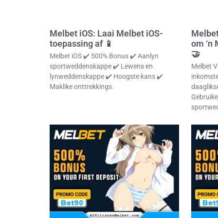
Melbet iOS: Laai Melbet iOS-
Melbet
toepassing af 📱
om ‘n 
🤝
Melbet iOS ✔️ 500% Bonus ✔️ Aanlyn
sportweddenskappe ✔️ Lewens en
Melbet V
lynweddenskappe ✔️ Hoogste kans ✔️
inkomst
Maklike onttrekkings.
daagliks
Gebruike
sportwe