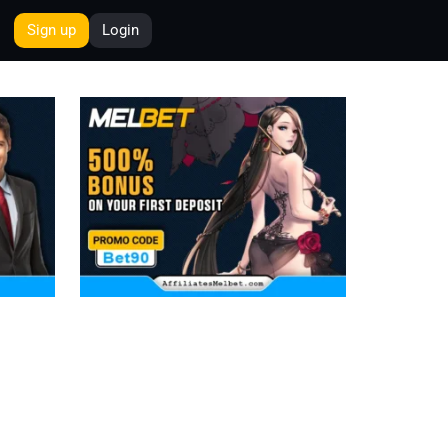
Sign up
Login