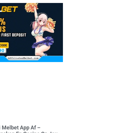
i Melbet App Af –