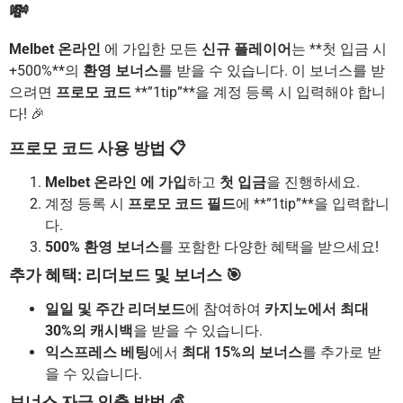
💸
Melbet 온라인
에 가입한 모든
신규 플레이어
는 **첫 입금 시
+500%**의
환영 보너스
를 받을 수 있습니다. 이 보너스를 받
으려면
프로모 코드
**”1tip”**을 계정 등록 시 입력해야 합니
다! 🎉
프로모 코드 사용 방법 📋
Melbet 온라인 에 가입
하고
첫 입금
을 진행하세요.
계정 등록 시
프로모 코드 필드
에 **”1tip”**을 입력합니
다.
500% 환영 보너스
를 포함한 다양한 혜택을 받으세요!
추가 혜택: 리더보드 및 보너스 🎯
일일 및 주간 리더보드
에 참여하여
카지노에서 최대
30%의 캐시백
을 받을 수 있습니다.
익스프레스 베팅
에서
최대 15%의 보너스
를 추가로 받
을 수 있습니다.
보너스 자금 인출 방법 💰