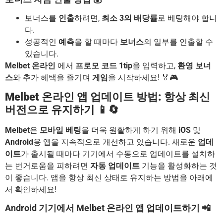
보너스를
인출
하려면,
최소 3의 배당률
로 베팅해야 합니
다.
성공적인
예측
을 할 때마다
보너스
의 일부를 인출할 수
있습니다.
Melbet 온라인
에서
프로모 코드 1tip
을 입력하고,
환영 보너
스
와 추가 혜택을 즐기며
게임
을 시작하세요! 🏅🎮
Melbet 온라인 앱 업데이트 방법: 항상 최신
버전으로 유지하기 📱🔄
Melbet
은
모바일 베팅
을 더욱 원활하게 하기 위해
iOS
및
Android
용 앱을 지속적으로 개선하고 있습니다. 새로운
업데
이트
가 출시될 때마다 기기에서 수동으로 업데이트를 설치하
는 번거로움을 피하려면
자동 업데이트
기능을 활성화하는 것
이 좋습니다. 앱을 항상 최신 상태로 유지하는 방법을 아래에
서 확인하세요!
Android 기기에서 Melbet 온라인 앱 업데이트하기 📲