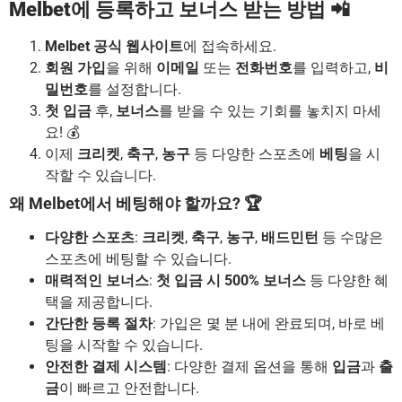
Melbet에 등록하고 보너스 받는 방법 📲
Melbet 공식 웹사이트
에 접속하세요.
회원 가입
을 위해
이메일
또는
전화번호
를 입력하고,
비
밀번호
를 설정합니다.
첫 입금
후,
보너스
를 받을 수 있는 기회를 놓치지 마세
요! 💰
이제
크리켓
,
축구
,
농구
등 다양한 스포츠에
베팅
을 시
작할 수 있습니다.
왜 Melbet에서 베팅해야 할까요? 🏆
다양한 스포츠
:
크리켓
,
축구
,
농구
,
배드민턴
등 수많은
스포츠에 베팅할 수 있습니다.
매력적인 보너스
:
첫 입금 시 500% 보너스
등 다양한 혜
택을 제공합니다.
간단한 등록 절차
: 가입은 몇 분 내에 완료되며, 바로 베
팅을 시작할 수 있습니다.
안전한 결제 시스템
: 다양한 결제 옵션을 통해
입금
과
출
금
이 빠르고 안전합니다.