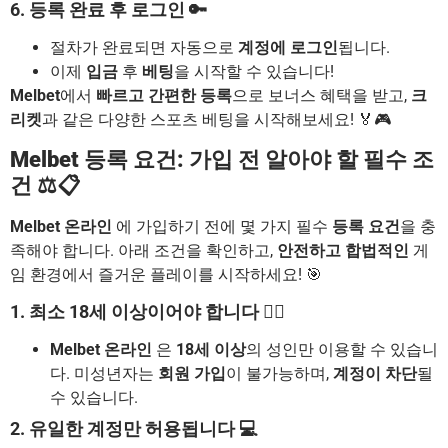
6. 등록 완료 후 로그인 🔑
절차가 완료되면 자동으로
계정에 로그인
됩니다.
이제
입금
후
베팅
을 시작할 수 있습니다!
Melbet
에서
빠르고 간편한 등록
으로 보너스 혜택을 받고,
크
리켓
과 같은 다양한 스포츠 베팅을 시작해보세요! 🏅🎮
Melbet 등록 요건: 가입 전 알아야 할 필수 조
건 ⚖️📋
Melbet 온라인
에 가입하기 전에 몇 가지 필수
등록 요건
을 충
족해야 합니다. 아래 조건을 확인하고,
안전하고 합법적인
게
임 환경에서 즐거운 플레이를 시작하세요! 🎯
1. 최소 18세 이상이어야 합니다 🧑‍⚖️
Melbet 온라인
은
18세 이상
의 성인만 이용할 수 있습니
다. 미성년자는
회원 가입
이 불가능하며,
계정이 차단
될
수 있습니다.
2. 유일한 계정만 허용됩니다 💻